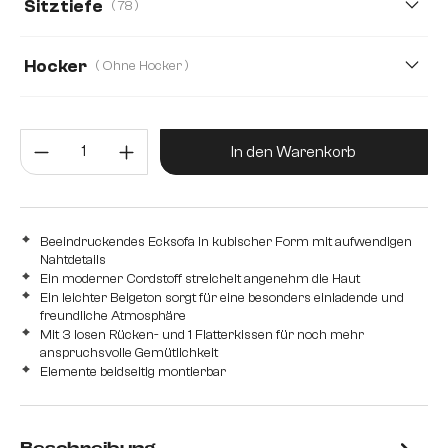
Sitztiefe
( 78 )
78
50
Hocker
( Ohne Hocker )
Ohne Hocker
Mit Hocker
Produkt Anzahl: Gib den gewünsc
In den Warenkorb
Beeindruckendes Ecksofa in kubischer Form mit aufwendigen
Nahtdetails
Ein moderner Cordstoff streichelt angenehm die Haut
Ein leichter Beigeton sorgt für eine besonders einladende und
freundliche Atmosphäre
Mit 3 losen Rücken- und 1 Flatterkissen für noch mehr
anspruchsvolle Gemütlichkeit
Elemente beidseitig montierbar