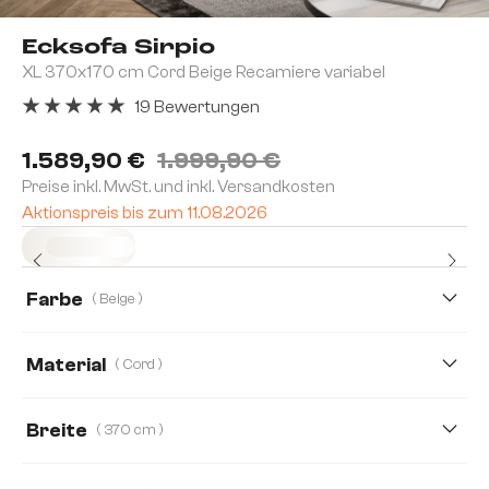
Ecksofa Sirpio
XL 370x170 cm Cord Beige Recamiere variabel
19 Bewertungen
Durchschnittliche Bewertung von 5 von 5 Sternen
1.589,90 €
1.999,90 €
Preise inkl. MwSt. und inkl. Versandkosten
Aktionspreis bis zum 11.08.2026
Sofort versandfertig
Farbe
( Beige )
Material
( Cord )
Cord
Boucle
Lederimitat
Mikrofaserstoff
Breite
( 370 cm )
Plüschcord
266 cm
370 cm
233 cm