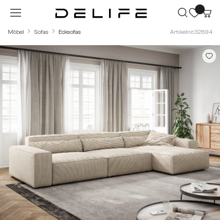
Zum Hauptinhalt springen
Möbel
Sofas
Ecksofas
Artikelnr.: 32894
Bildergalerie überspringen