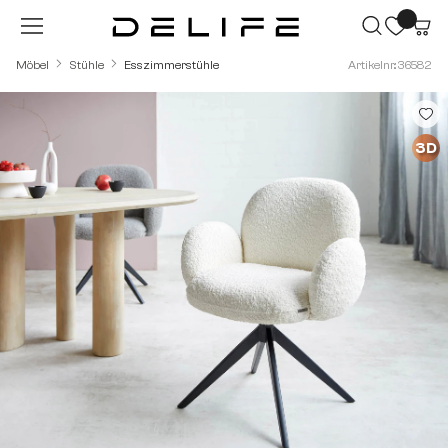
Zum Hauptinhalt springen
Möbel
Stühle
Esszimmerstühle
Artikelnr.: 36582
Bildergalerie überspringen
3D