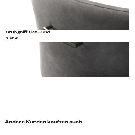
Stuhlgriff Flex-Rund
2,90 €
2,9
Stuhlgriff hinzufügen
Andere Kunden kauften auch