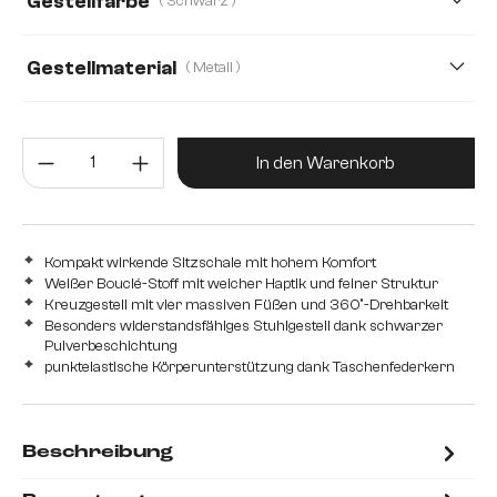
Gestellfarbe
( Schwarz )
Gestellmaterial
( Metall )
Metall
Edelstahl gebürstet
Edelstahl graphit
Produkt Anzahl: Gib den gewünsc
Eiche
Holz
In den Warenkorb
Kompakt wirkende Sitzschale mit hohem Komfort
Weißer Bouclé-Stoff mit weicher Haptik und feiner Struktur
Kreuzgestell mit vier massiven Füßen und 360°-Drehbarkeit
Besonders widerstandsfähiges Stuhlgestell dank schwarzer
Pulverbeschichtung
punktelastische Körperunterstützung dank Taschenfederkern
Beschreibung