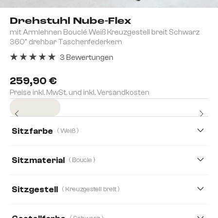
Drehstuhl Nube-Flex
mit Armlehnen Bouclé Weiß Kreuzgestell breit Schwarz
360° drehbar Taschenfederkern
3 Bewertungen
Durchschnittliche Bewertung von 5 von 5 Sternen
259,90 €
Preise inkl. MwSt. und inkl. Versandkosten
Sofort versandfertig
Sitzfarbe
( Weiß )
Sitzmaterial
( Boucle )
Boucle
Bouclé Soft
Cord
Echt Leder
Sitzgestell
( Kreuzgestell breit )
Mikrofaser
Strukturstoff Soft
Webstoff Soft