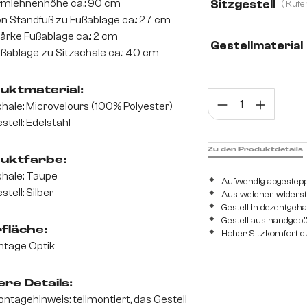
mlehnenhöhe ca.: 90 cm
Sitzgestell
n Standfuß zu Fußablage ca.: 27 cm
Webstoff Soft
ärke Fußablage ca.: 2 cm
Gestellmaterial
ßablage zu Sitzschale ca.: 40 cm
Edelstahl gebürst
uktmaterial:
Prod
hale: Microvelours (100% Polyester)
stell: Edelstahl
Zu den Produktdetails
uktfarbe:
hale: Taupe
Aufwendig abgestepp
stell: Silber
Aus weicher, widers
Gestell in dezentgeh
Gestell aus handgeb
fläche:
Hoher Sitzkomfort d
ntage Optik
re Details:
ntagehinweis: teilmontiert, das Gestell