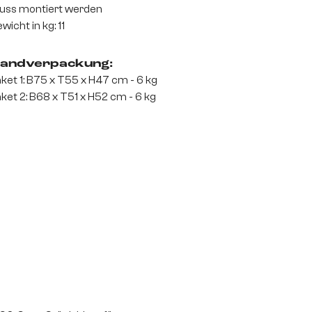
ss montiert werden
wicht in kg: 11
andverpackung:
ket 1: B75 x T55 x H47 cm - 6 kg
ket 2: B68 x T51 x H52 cm - 6 kg