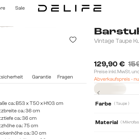
ore
Sale
Barstuh
Vintage Taupe Ku
129,90 €
15
Preise inkl. MwSt. un
sicherheit
Garantie
Fragen
Abverkaufspreis - nu
Sofort versandfertig
ße ca.: B53 x T50 x H103 cm
Farbe
( Taupe )
tzbreite ca.: 36 cm
tztiefe ca.: 36 cm
Material
tzhöhe ca.: 75 cm
ckenhöhe ca.: 30 cm
Mikrofaserstoff