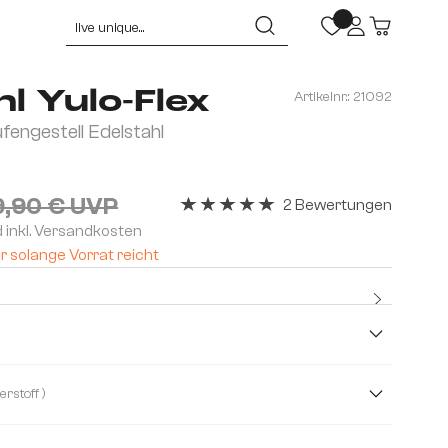
l Yulo-Flex
Artikelnr.:
21092
fengestell Edelstahl
9,90 € UVP
2 Bewertungen
Durchschnittliche Bewertung von 5 v
d inkl. Versandkosten
r solange Vorrat reicht
Kostenlo
Premium
( Mikrofaserstoff )
Bouclé Soft
Echt Leder
Strukturstoff Soft