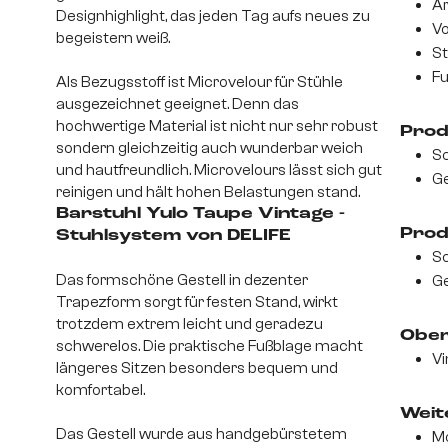
Ar
Designhighlight, das jeden Tag aufs neues zu
Vo
begeistern weiß.
St
Fu
Als Bezugsstoff ist Microvelour für Stühle
ausgezeichnet geeignet. Denn das
hochwertige Material ist nicht nur sehr robust
Prod
sondern gleichzeitig auch wunderbar weich
Sc
und hautfreundlich. Microvelours lässt sich gut
Ge
reinigen und hält hohen Belastungen stand.
Barstuhl Yulo Taupe Vintage -
Prod
Stuhlsystem von DELIFE
Sc
Das formschöne Gestell in dezenter
Ge
Trapezform sorgt für festen Stand, wirkt
trotzdem extrem leicht und geradezu
Ober
schwerelos. Die praktische Fußblage macht
Vi
längeres Sitzen besonders bequem und
komfortabel.
Weite
Das Gestell wurde aus handgebürstetem
Mo