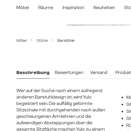
m Hauptinhalt springen
Zur Suche springen
Zur Hauptnavigation springen
Möbel
Räume
Inspiration
Neuheiten
St
Bildergalerie überspringen
Möbel
Stühle
Barstühle
Beschreibung
Bewertungen
Versand
Produkt
Wer auf der Suche nach einem aufregend
anderen Barstuhldesign ist, wird Yulo
Ma
begeistert sein. Die auffällig geformte
Si
Sitzschale mit durchgehenden nach außen
Si
geschwungenen Armlehnen und die
Si
aufwendigen Absteppungen über die
Rü
gesamte Sitzfläche machen Yulo zu einem