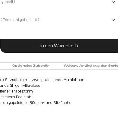
( Kufengestell )
( Edelstahl gebürstet )
et
Metall
ukt Anzahl: Gib den gewünschten Wert ein od
In den Warenkorb
Optionales Zubehör
Weitere Artikel aus der Serie
te Sitzschale mit zwei praktischen Armlehnen
tandsfähiger Mikrofaser
altener Trapezform
ürstetem Edelstahl
urch gepolsterte Rücken- und Sitzfläche