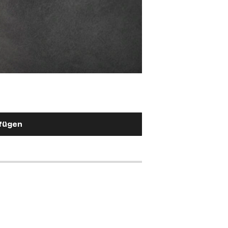
Barstuhlgriff
Edelstahl Silber
2,90 €
ufügen