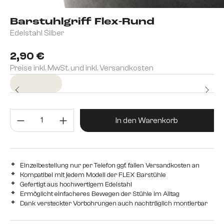
Barstuhlgriff Flex-Rund
Edelstahl Silber
2,90 €
Preise inkl. MwSt. und inkl. Versandkosten
Sofort versandfertig
Produkt Anzahl: Gib den gewünsc
In den Warenkorb
Einzelbestellung nur per Telefon ggf. fallen Versandkosten an
Kompatibel mit jedem Modell der FLEX Barstühle
Gefertigt aus hochwertigem Edelstahl
Ermöglicht einfacheres Bewegen der Stühle im Alltag
Dank versteckter Vorbohrungen auch nachträglich montierbar