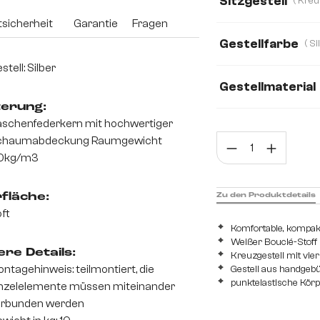
Sitzgestell
Webstoff Soft
sicherheit
Garantie
Fragen
Gestellfarbe
stell: Silber
Gestellmaterial
terung:
Edelstahl gebürst
schenfederkern mit hochwertiger
Prod
chaumabdeckung Raumgewicht
0kg/m3
Zu den Produktdetails
fläche:
ft
Komfortable, kompak
Weißer Bouclé-Stoff 
re Details:
Kreuzgestell mit vi
ntagehinweis: teilmontiert, die
Gestell aus handgeb
punktelastische Kör
nzelelemente müssen miteinander
erbunden werden