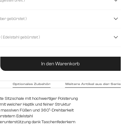
( Kreuzgestell breit )
( Silber gebürstet )
( Edelstahl gebürstet )
et
Edelstahl graphit
Eiche
Holz
Metall
ukt Anzahl: Gib den gewünschten Wert ein od
In den Warenkorb
Optionales Zubehör
Weitere Artikel aus der Serie
te Sitzschale mit hochwertiger Polsterung
mit weicher Haptik und feiner Struktur
er massiven Füßen und 360°-Drehbarkeit
ürstetem Edelstahl
perunterstützung dank Taschenfederkern