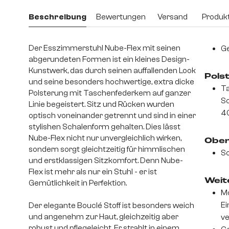
Beschreibung
Bewertungen
Versand
Produkt
Der Esszimmerstuhl Nube-Flex mit seinen
Ge
abgerundeten Formen ist ein kleines Design-
Kunstwerk, das durch seinen auffallenden Look
Pols
und seine besonders hochwertige, extra dicke
Ta
Polsterung mit Taschenfederkern auf ganzer
S
Linie begeistert. Sitz und Rücken wurden
4
optisch voneinander getrennt und sind in einer
stylishen Schalenform gehalten. Dies lässt
Nube-Flex nicht nur unvergleichlich wirken,
Ober
sondern sorgt gleichtzeitig für himmlischen
So
und erstklassigen Sitzkomfort. Denn Nube-
Flex ist mehr als nur ein Stuhl - er ist
Weite
Gemütlichkeit in Perfektion.
Mo
Ei
Der elegante Bouclé Stoff ist besonders weich
und angenehm zur Haut, gleichzeitig aber
v
robust und pflegeleicht. Er strahlt in einem