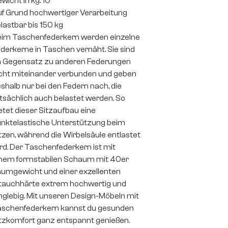
wicht in kg: 10
f Grund hochwertiger Verarbeitung
lastbar bis 150 kg
im Taschenfederkern werden einzelne
derkerne in Taschen vernäht. Sie sind
 Gegensatz zu anderen Federungen
cht miteinander verbunden und geben
shalb nur bei den Federn nach, die
tsächlich auch belastet werden. So
etet dieser Sitzaufbau eine
nktelastische Unterstützung beim
tzen, während die Wirbelsäule entlastet
rd. Der Taschenfederkern ist mit
nem formstabilen Schaum mit 40er
umgewicht und einer exzellenten
auchhärte extrem hochwertig und
nglebig. Mit unseren Design-Möbeln mit
schenfederkern kannst du gesunden
tzkomfort ganz entspannt genießen.