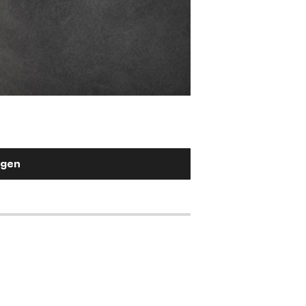
Stuhlgriff Flex-Fla
Metall Weiß
2,90 €
ügen