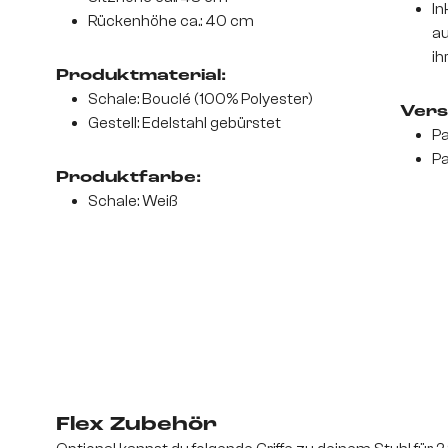
In
Rückenhöhe ca.: 40 cm
au
ih
Produktmaterial:
Schale: Bouclé (100% Polyester)
Vers
Gestell: Edelstahl gebürstet
Pa
Pa
Produktfarbe:
Schale: Weiß
Flex Zubehör