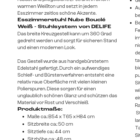
Ge
warmen Weißton und setzt in jedem
Au
Esszimmer zeitlos schöne Akzente.
be
Esszimmerstuhl Nube Bouclé
Be
Weiß - Stuhlsystem von DELIFE
Fe
Das breite Kreuzgestell kann um 360 Grad
im
gedreht werden und sorgt für sicheren Stand
ni
und einen modernen Look.
de
ta
Das Gestell wurde aus handgebürstetem
bi
Edelstahl gefertigt. Durch ein aufwendiges
Schleif- und Bürstenverfahren entsteht eine
pu
relativ raue Oberfläche mit vielen kleinen
Si
Polierspuren. Diese sorgen für einen
wi
unglaublich schönen Glanz und schützen das
ei
Material vor Rost und Verschleiß.
Ra
Produktmaße:
St
Maße ca.: B54 x T65 x H84 cm
la
Sitzbreite ca.: 50 cm
Ta
Sitztiefe ca.: 44 cm
Si
Sitzhöhe ca.: 48 cm