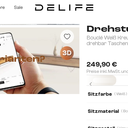
ore
Sale
Drehst
Bouclé Weiß Kreu
drehbar Taschen
3D
rianten?
249,90 €
Preise inkl. MwSt. un
Sofort versandfertig
Sitzfarbe
( Weiß )
Sitzmaterial
Boucle
Bouclé