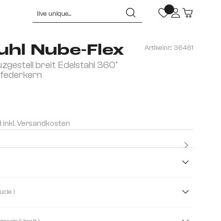
uhl Nube-Flex
Artikelnr.:
36461
zgestell breit Edelstahl 360°
federkern
d inkl. Versandkosten
Kostenlo
Premium
( Boucle )
 Soft
Cord
Strukturstoff Soft