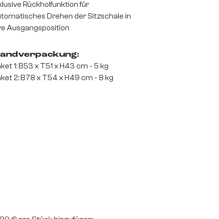
klusive Rückholfunktion für
tomatisches Drehen der Sitzschale in
re Ausgangsposition
andverpackung:
ket 1: B53 x T51 x H43 cm - 5 kg
ket 2: B78 x T54 x H49 cm - 8 kg