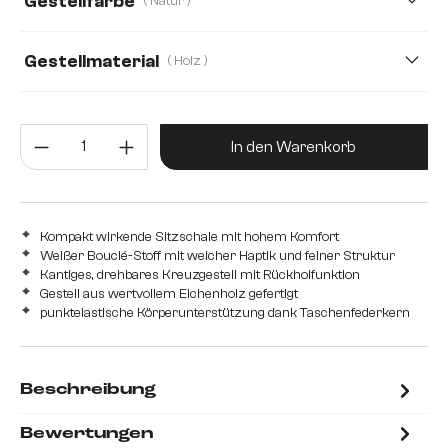
Gestellfarbe
( Natur )
Gestellmaterial
( Holz )
Holz
Edelstahl gebürstet
Edelstahl graphit
Produkt Anzahl: Gib den gewünsc
Eiche
Metall
In den Warenkorb
Kompakt wirkende Sitzschale mit hohem Komfort
Weißer Bouclé-Stoff mit weicher Haptik und feiner Struktur
Kantiges, drehbares Kreuzgestell mit Rückholfunktion
Gestell aus wertvollem Eichenholz gefertigt
punktelastische Körperunterstützung dank Taschenfederkern
Beschreibung
Bewertungen