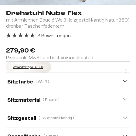
Drehstuhl Nube-Flex
mit Armlehnen Bouclé Weiß Holzgestell kantig Natur 360°
drehbar Taschenfederkern
3 Bewertungen
Durchschnittliche Bewertung von 5 von 5 Sternen
279,90 €
Preise inkl. MwSt. und inkl. Versandkosten
Versandfertig ca. 14.10.26
Sitzfarbe
( Weiß )
Sitzmaterial
( Boucle )
Boucle
Bouclé Soft
Cord
Echt Leder
Sitzgestell
( Holzgestell kantig )
Mikrofaser
Strukturstoff Soft
Webstoff Soft