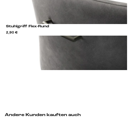
Stuhlgriff Flex-Rund
2,90 €
2,9
Stuhlgriff hinzufügen
Andere Kunden kauften auch