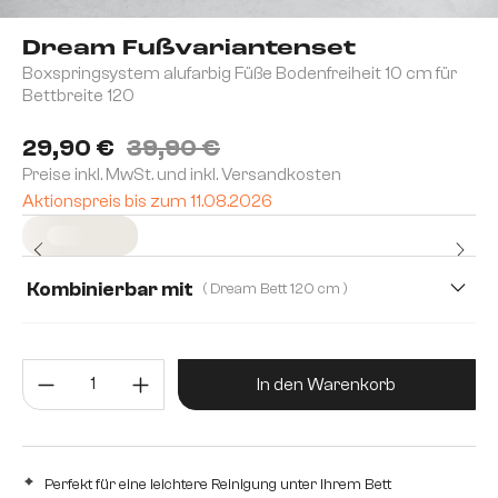
Dream Fußvariantenset
Boxspringsystem alufarbig Füße Bodenfreiheit 10 cm für
Bettbreite 120
29,90 €
39,90 €
Preise inkl. MwSt. und inkl. Versandkosten
Aktionspreis bis zum 11.08.2026
Sofort versandfertig
Kombinierbar mit
( Dream Bett 120 cm )
Dream Bett 120 cm
Dream Bett 140 - 180 cm
Produkt Anzahl: Gib den gewünsc
In den Warenkorb
Perfekt für eine leichtere Reinigung unter Ihrem Bett