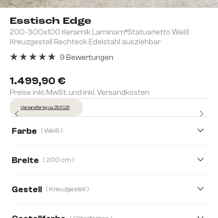
Esstisch Edge
200-300x100 Keramik Laminam®Statuarietto Weiß
Kreuzgestell Rechteck Edelstahl ausziehbar
9 Bewertungen
Durchschnittliche Bewertung von 4.78 von 5 Sternen
1.499,90 €
Preise inkl. MwSt. und inkl. Versandkosten
Versandfertig ca. 28.10.26
Farbe
( Weiß )
Breite
( 200 cm )
200 cm
180 cm
Gestell
( Kreuzgestell )