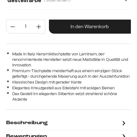
Gestellfarbe
( Silberfarben )
Produkt Anzahl: Gib den gewünsc
In den Warenkorb
Made in Italy: Keramiktischplatte von Laminam, der
renommierteste Hersteller setzt neue Maßstäbe in Qualität und
Innovation
Premium-Tischplatte meisterhaft aus einem einzigen Stück
gefertigt - durchgehende Maserung auch in der Ausziehfunktion
Klassisches Design mit gerader Kante
Elegantes Kreuzgestell aus Edelstahl mit eckigen Beinen
Das Gestell im eleganten Silberton setzt strahlend schöne
Akzente
Beschreibung
Bewertungen