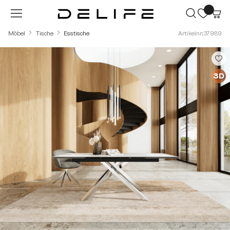
Zum Hauptinhalt springen
Möbel
Tische
Esstische
Artikelnr.: 37989
Bildergalerie überspringen
3D