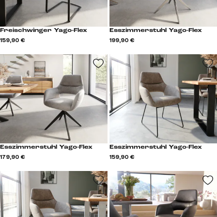
Freischwinger Yago-Flex
Esszimmerstuhl Yago-Flex
159,90 €
199,90 €
Esszimmerstuhl Yago-Flex
Esszimmerstuhl Yago-Flex
179,90 €
159,90 €