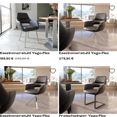
Esszimmerstuhl Yago-Flex
Esszimmerstuhl Yago-Flex
199,90 €
269,90 €
279,90 €
Esszimmerstuhl Yago-Flex
Freischwinger Yago-Flex