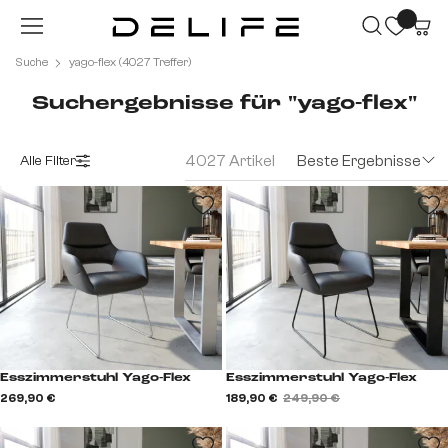
Zum Hauptinhalt springen
Suche
yago-flex (4027 Treffer)
Suchergebnisse für "yago-flex"
4027 Artikel
Beste Ergebnisse
Alle Filter
Esszimmerstuhl Yago-Flex
Esszimmerstuhl Yago-Flex
269,90 €
189,90 €
249,90 €