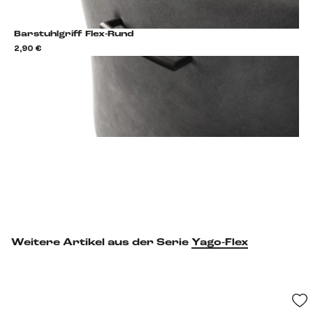
Barstuhlgriff Flex-Rund
2,90 €
2,9
Barstuhlgriff hinzufügen
Weitere Artikel aus der Serie
Yago-Flex