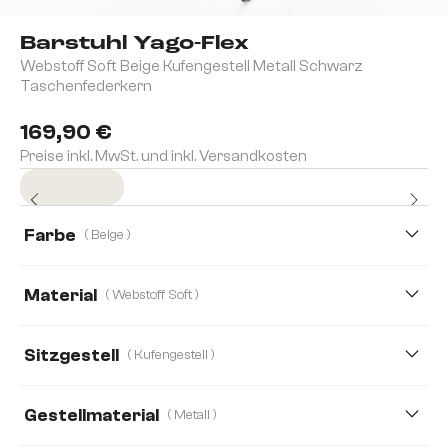
Barstuhl Yago-Flex
Webstoff Soft Beige Kufengestell Metall Schwarz
Taschenfederkern
169,90 €
Preise inkl. MwSt. und inkl. Versandkosten
Sofort versandfertig
Farbe
( Beige )
Material
( Webstoff Soft )
Bouclé Soft
Teddystoff
Webstoff Soft
Sitzgestell
( Kufengestell )
Boucle
Cord
Echt Leder
Gestellmaterial
( Metall )
Mikrofaser/Bouclé
Mikrofaserstoff
Plüsch