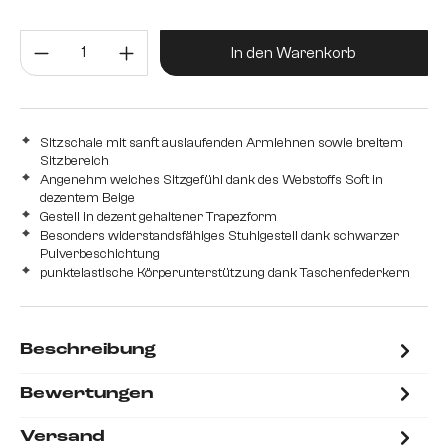
Edelstahl gebürstet
Metall
Strukturstoff Soft
Produkt Anzahl: Gib den gewünsc
In den Warenkorb
Sitzschale mit sanft auslaufenden Armlehnen sowie breitem
Sitzbereich
Angenehm weiches Sitzgefühl dank des Webstoffs Soft in
dezentem Beige
Gestell in dezent gehaltener Trapezform
Besonders widerstandsfähiges Stuhlgestell dank schwarzer
Pulverbeschichtung
punktelastische Körperunterstützung dank Taschenfederkern
Beschreibung
Bewertungen
Versand