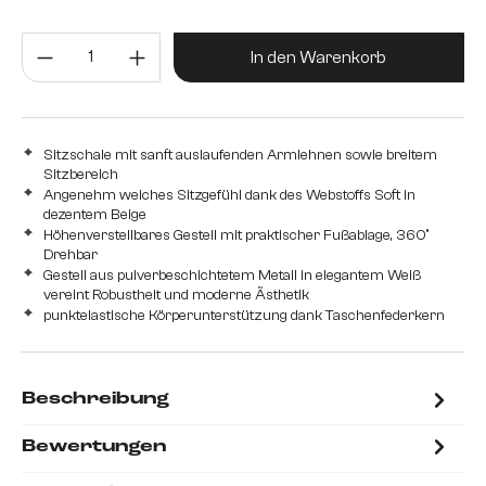
Edelstahl gebürstet
Metall
Strukturstoff Soft
Produkt Anzahl: Gib den gewünsc
In den Warenkorb
Sitzschale mit sanft auslaufenden Armlehnen sowie breitem
Sitzbereich
Angenehm weiches Sitzgefühl dank des Webstoffs Soft in
dezentem Beige
Höhenverstellbares Gestell mit praktischer Fußablage, 360°
Drehbar
Gestell aus pulverbeschichtetem Metall in elegantem Weiß
vereint Robustheit und moderne Ãsthetik
punktelastische Körperunterstützung dank Taschenfederkern
Beschreibung
Bewertungen