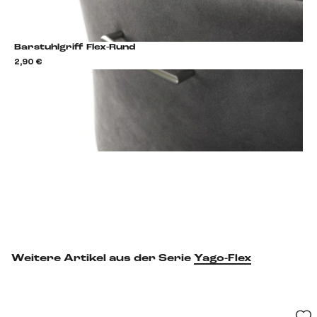
Barstuhlgriff Flex-Rund
2,90 €
2,9
Barstuhlgriff hinzufügen
Weitere Artikel aus der Serie
Yago-Flex