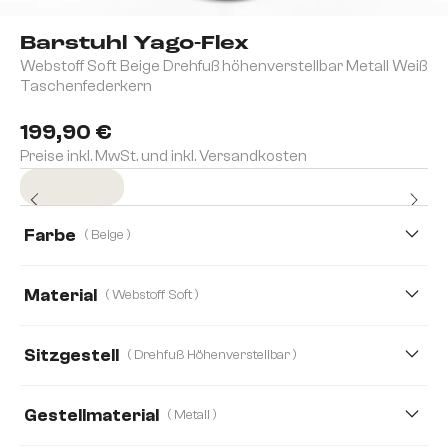
Barstuhl Yago-Flex
Webstoff Soft Beige Drehfuß höhenverstellbar Metall Weiß
Taschenfederkern
199,90 €
Preise inkl. MwSt. und inkl. Versandkosten
Sofort versandfertig
Farbe
( Beige )
Material
( Webstoff Soft )
Bouclé Soft
Teddystoff
Webstoff Soft
Sitzgestell
( Drehfuß Höhenverstellbar )
Boucle
Cord
Echt Leder
Gestellmaterial
( Metall )
Mikrofaser/Bouclé
Mikrofaserstoff
Plüsch