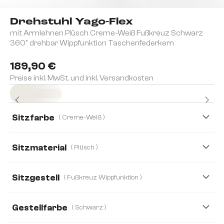
Drehstuhl Yago-Flex
mit Armlehnen Plüsch Creme-Weiß Fußkreuz Schwarz
360° drehbar Wippfunktion Taschenfederkern
189,90 €
Preise inkl. MwSt. und inkl. Versandkosten
Sofort versandfertig
Sitzfarbe
( Creme-Weiß )
Sitzmaterial
( Plüsch )
Plüsch
Boucle
Bouclé Soft
Chenille
Sitzgestell
( Fußkreuz Wippfunktion )
Echt Leder
Mikrofaser
Mikrofaser/Bouclé
Gestellfarbe
( Schwarz )
Samt
Strukturstoff Soft
Teddystoff