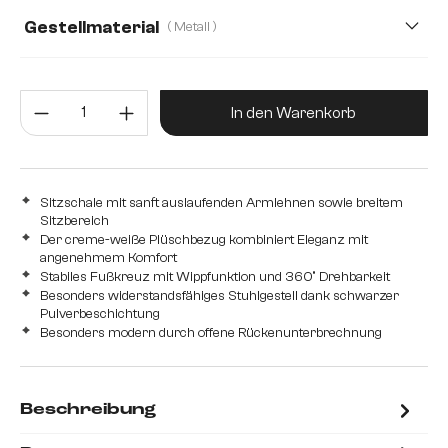
Webstoff Soft
Gestellmaterial
( Metall )
Metall
Edelstahl gebürstet
Edelstahl graphit
Produkt Anzahl: Gib den gewünsc
Eiche
Holz
In den Warenkorb
Sitzschale mit sanft auslaufenden Armlehnen sowie breitem
Sitzbereich
Der creme-weiße Plüschbezug kombiniert Eleganz mit
angenehmem Komfort
Stabiles Fußkreuz mit Wippfunktion und 360° Drehbarkeit
Besonders widerstandsfähiges Stuhlgestell dank schwarzer
Pulverbeschichtung
Besonders modern durch offene Rückenunterbrechnung
Beschreibung