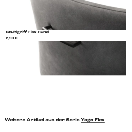
Stuhlgriff Flex-Rund
2,90 €
2,9
Stuhlgriff hinzufügen
Weitere Artikel aus der Serie
Yago-Flex