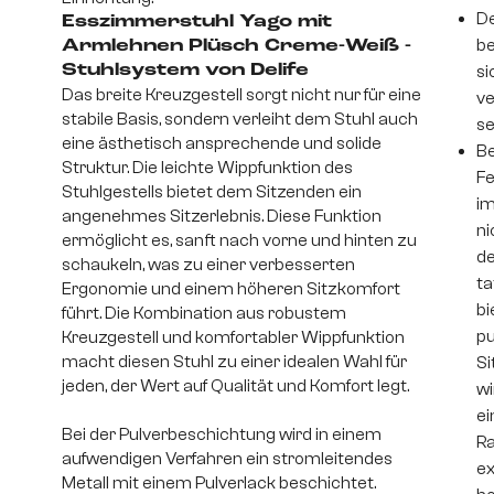
De
Esszimmerstuhl Yago mit
be
Armlehnen Plüsch Creme-Weiß -
Stuhlsystem von Delife
si
Das breite Kreuzgestell sorgt nicht nur für eine
ve
stabile Basis, sondern verleiht dem Stuhl auch
se
eine ästhetisch ansprechende und solide
Be
Struktur. Die leichte Wippfunktion des
Fe
Stuhlgestells bietet dem Sitzenden ein
im
angenehmes Sitzerlebnis. Diese Funktion
ni
ermöglicht es, sanft nach vorne und hinten zu
de
schaukeln, was zu einer verbesserten
ta
Ergonomie und einem höheren Sitzkomfort
bi
führt. Die Kombination aus robustem
pu
Kreuzgestell und komfortabler Wippfunktion
macht diesen Stuhl zu einer idealen Wahl für
Si
jeden, der Wert auf Qualität und Komfort legt.
wi
ei
Bei der Pulverbeschichtung wird in einem
Ra
aufwendigen Verfahren ein stromleitendes
ex
Metall mit einem Pulverlack beschichtet.