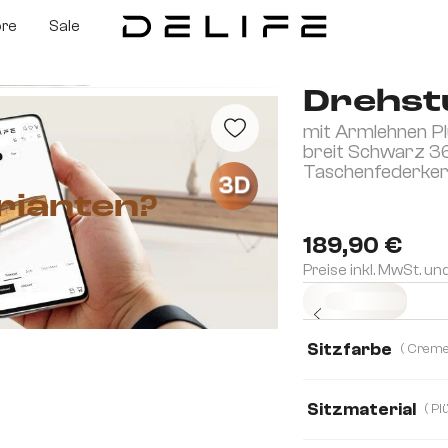
ore
Sale
Drehstu
mit Armlehnen P
breit Schwarz 3
Taschenfederke
3D
rianten?
189,90 €
Preise inkl. MwSt. un
Sofort versandfertig
Sitzfarbe
Sitzmaterial