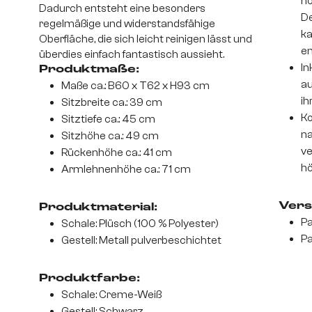
ho
Dadurch entsteht eine besonders
De
regelmäßige und widerstandsfähige
ka
Oberfläche, die sich leicht reinigen lässt und
en
überdies einfach fantastisch aussieht.
In
Produktmaße:
au
Maße ca.: B60 x T62 x H93 cm
ih
Sitzbreite ca.: 39 cm
Ko
Sitztiefe ca.: 45 cm
na
Sitzhöhe ca.: 49 cm
ve
Rückenhöhe ca.: 41 cm
hö
Armlehnenhöhe ca.: 71 cm
Vers
Produktmaterial:
Pa
Schale: Plüsch (100 % Polyester)
Pa
Gestell: Metall pulverbeschichtet
Produktfarbe:
Schale: Creme-Weiß
Gestell: Schwarz