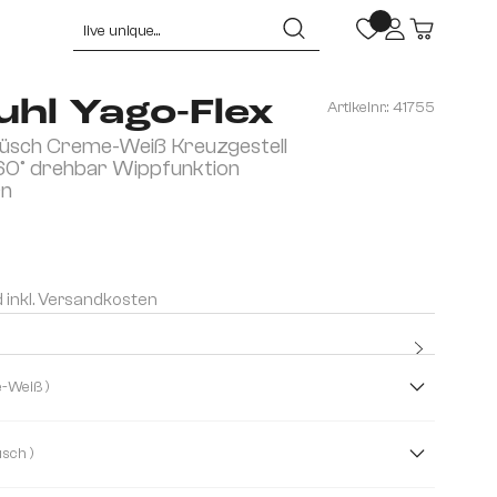
hl Yago-Flex
Artikelnr.:
41755
lüsch Creme-Weiß Kreuzgestell
60° drehbar Wippfunktion
rn
d inkl. Versandkosten
Kostenlo
Premium
( Creme-Weiß )
( Plüsch )