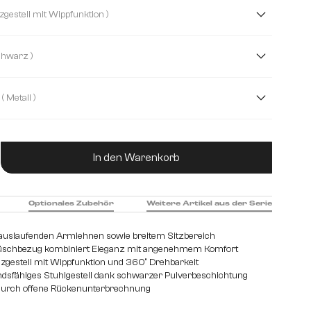
Bouclé Soft
Chenille
Echt Leder
( Kreuzgestell mit Wippfunktion )
rofaser/Bouclé
Samt
Strukturstoff Soft
( Schwarz )
stoff Soft
( Metall )
hl gebürstet
Edelstahl graphit
Eiche
Holz
ukt Anzahl: Gib den gewünschten Wert ein od
In den Warenkorb
Optionales Zubehör
Weitere Artikel aus der Serie
t auslaufenden Armlehnen sowie breitem Sitzbereich
üschbezug kombiniert Eleganz mit angenehmem Komfort
euzgestell mit Wippfunktion und 360° Drehbarkeit
dsfähiges Stuhlgestell dank schwarzer Pulverbeschichtung
urch offene Rückenunterbrechnung