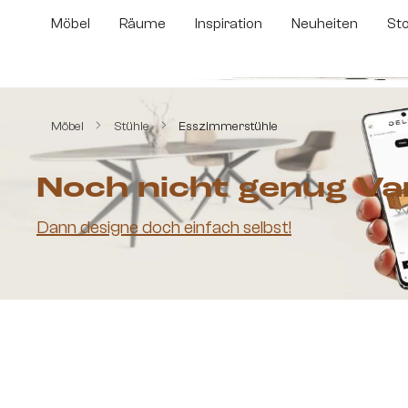
m Hauptinhalt springen
Zur Suche springen
Zur Hauptnavigation springen
Möbel
Räume
Inspiration
Neuheiten
St
Bildergalerie überspringen
Möbel
Stühle
Esszimmerstühle
Noch nicht genug Va
Dann designe doch einfach selbst!