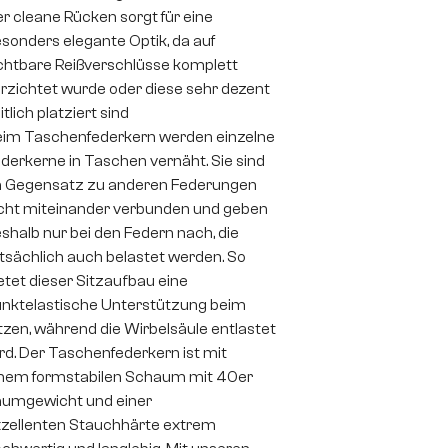
r cleane Rücken sorgt für eine
sonders elegante Optik, da auf
chtbare Reißverschlüsse komplett
rzichtet wurde oder diese sehr dezent
itlich platziert sind
im Taschenfederkern werden einzelne
derkerne in Taschen vernäht. Sie sind
 Gegensatz zu anderen Federungen
cht miteinander verbunden und geben
shalb nur bei den Federn nach, die
tsächlich auch belastet werden. So
etet dieser Sitzaufbau eine
nktelastische Unterstützung beim
tzen, während die Wirbelsäule entlastet
rd. Der Taschenfederkern ist mit
nem formstabilen Schaum mit 40er
umgewicht und einer
zellenten Stauchhärte extrem