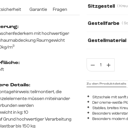
Boucle
Plüsch
Sitzgestell
sicherheit
Garantie
Fragen
Mikrofaser
Mik
Gestellfarbe
Teddystoff
Web
terung:
schenfederkern mit hochwertiger
Gestellmaterial
chaumabdeckung Raumgewicht
3
0kg/m
Metall
Edelsta
Prod
fläche:
ft
Zu den Produktdetails
re Details:
ntagehinweis: teilmontiert, die
Sitzschale mit sanf
nzelelemente müssen miteinander
Der creme-weiße Pl
erbunden werden
Stabiles, breites Kr
wicht in kg: 10
Besonders widerstan
Besonders modern d
f Grund hochwertiger Verarbeitung
lastbar bis 150 kg