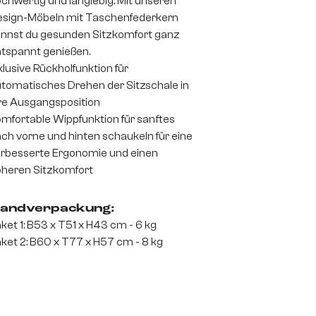
chwertig und langlebig. Mit unseren
sign-Möbeln mit Taschenfederkern
nnst du gesunden Sitzkomfort ganz
tspannt genießen.
klusive Rückholfunktion für
tomatisches Drehen der Sitzschale in
re Ausgangsposition
mfortable Wippfunktion für sanftes
ch vorne und hinten schaukeln für eine
rbesserte Ergonomie und einen
heren Sitzkomfort
andverpackung:
ket 1: B53 x T51 x H43 cm - 6 kg
ket 2: B60 x T77 x H57 cm - 8 kg