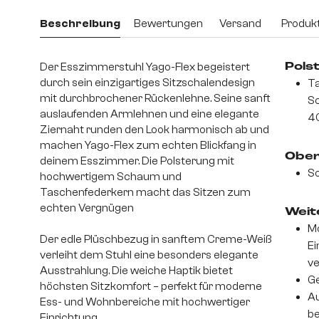
Beschreibung
Bewertungen
Versand
Produkt
Der Esszimmerstuhl Yago-Flex begeistert
Pols
durch sein einzigartiges Sitzschalendesign
Ta
mit durchbrochener Rückenlehne. Seine sanft
S
auslaufenden Armlehnen und eine elegante
4
Ziernaht runden den Look harmonisch ab und
machen Yago-Flex zum echten Blickfang in
Ober
deinem Esszimmer. Die Polsterung mit
So
hochwertigem Schaum und
Taschenfederkern macht das Sitzen zum
echten Vergnügen
Weite
Mo
Der edle Plüschbezug in sanftem Creme-Weiß
Ei
verleiht dem Stuhl eine besonders elegante
v
Ausstrahlung. Die weiche Haptik bietet
Ge
höchsten Sitzkomfort – perfekt für moderne
Au
Ess- und Wohnbereiche mit hochwertiger
be
Einrichtung.