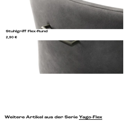
Stuhlgriff Flex-Rund
2,90 €
2,9
Stuhlgriff hinzufügen
Weitere Artikel aus der Serie
Yago-Flex