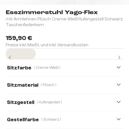
Esszimmerstuhl Yago-Flex
mit Armlehnen Plüsch Creme-Weiß Kufengestell Schwarz
Taschenfederkern
159,90 €
Preise inkl. MwSt. und inkl. Versandkosten
Sofort versandfertig
Sitzfarbe
( Creme-Weiß )
Sitzmaterial
( Plüsch )
Plüsch
Boucle
Bouclé Soft
Chenille
Sitzgestell
( Kufengestell )
Echt Leder
Mikrofaser
Mikrofaser/Bouclé
Gestellfarbe
( Schwarz )
Samt
Strukturstoff Soft
Teddystoff