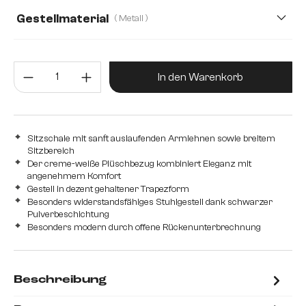
Webstoff Soft
Gestellmaterial
( Metall )
Metall
Edelstahl gebürstet
Edelstahl graphit
Produkt Anzahl: Gib den gewünsc
Eiche
Holz
In den Warenkorb
Sitzschale mit sanft auslaufenden Armlehnen sowie breitem
Sitzbereich
Der creme-weiße Plüschbezug kombiniert Eleganz mit
angenehmem Komfort
Gestell in dezent gehaltener Trapezform
Besonders widerstandsfähiges Stuhlgestell dank schwarzer
Pulverbeschichtung
Besonders modern durch offene Rückenunterbrechnung
Beschreibung