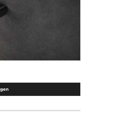
Stuhlgriff Flex-Ru
Metall Effektlackierung Titan
2,90 €
ügen