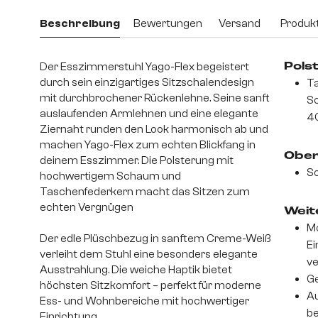
Beschreibung
Bewertungen
Versand
Produkt
Der Esszimmerstuhl Yago-Flex begeistert
Pols
durch sein einzigartiges Sitzschalendesign
Ta
mit durchbrochener Rückenlehne. Seine sanft
S
auslaufenden Armlehnen und eine elegante
4
Ziernaht runden den Look harmonisch ab und
machen Yago-Flex zum echten Blickfang in
Ober
deinem Esszimmer. Die Polsterung mit
So
hochwertigem Schaum und
Taschenfederkern macht das Sitzen zum
echten Vergnügen
Weite
Mo
Der edle Plüschbezug in sanftem Creme-Weiß
Ei
verleiht dem Stuhl eine besonders elegante
v
Ausstrahlung. Die weiche Haptik bietet
Ge
höchsten Sitzkomfort – perfekt für moderne
Au
Ess- und Wohnbereiche mit hochwertiger
be
Einrichtung.