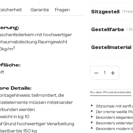
Boucle
Plüsch
sicherheit
Garantie
Fragen
Sitzgestell
Mikrofaser
Mik
terung:
Gestellfarbe
Teddystoff
Web
schenfederkern mit hochwertiger
chaumabdeckung Raumgewicht
Gestellmaterial
3
0kg/m
Metall
Edelsta
fläche:
Prod
ft
re Details:
Zu den Produktdetails
ntagehinweis: teilmontiert, die
nzelelemente müssen miteinander
Sitzschale mit sanf
erbunden werden
Der creme-weiße Pl
wicht in kg: 10
Besonders elegantes 
Besonders widerstan
f Grund hochwertiger Verarbeitung
Besonders modern d
lastbar bis 150 kg