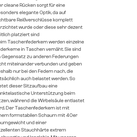
r cleane Rücken sorgt für eine
sonders elegante Optik, da auf
chtbare Reißverschlüsse komplett
rzichtet wurde oder diese sehr dezent
itlich platziert sind
im Taschenfederkern werden einzelne
derkerne in Taschen vernäht. Sie sind
 Gegensatz zu anderen Federungen
cht miteinander verbunden und geben
shalb nur bei den Federn nach, die
tsächlich auch belastet werden. So
etet dieser Sitzaufbau eine
nktelastische Unterstützung beim
tzen, während die Wirbelsäule entlastet
rd. Der Taschenfederkern ist mit
nem formstabilen Schaum mit 40er
umgewicht und einer
zellenten Stauchhärte extrem