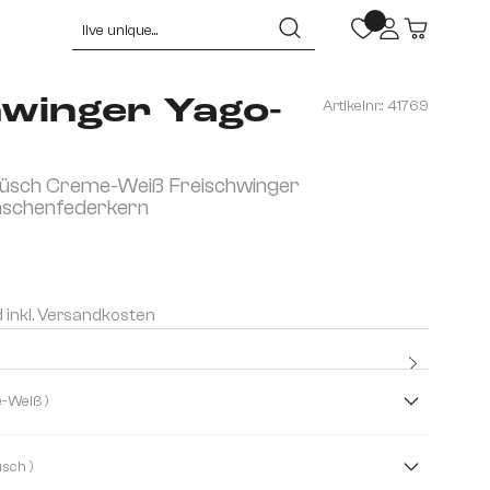
hwinger Yago-
Artikelnr.:
41769
lüsch Creme-Weiß Freischwinger
aschenfederkern
d inkl. Versandkosten
Kostenlo
Premium
( Creme-Weiß )
( Plüsch )