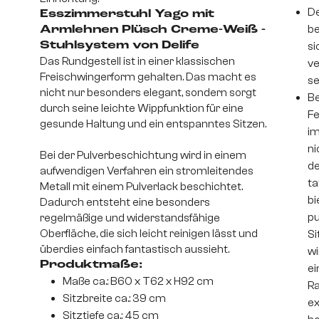
De
Esszimmerstuhl Yago mit
be
Armlehnen Plüsch Creme-Weiß -
Stuhlsystem von Delife
si
Das Rundgestell ist in einer klassischen
ve
Freischwingerform gehalten. Das macht es
se
nicht nur besonders elegant, sondern sorgt
Be
durch seine leichte Wippfunktion für eine
Fe
gesunde Haltung und ein entspanntes Sitzen.
im
ni
Bei der Pulverbeschichtung wird in einem
de
aufwendigen Verfahren ein stromleitendes
ta
Metall mit einem Pulverlack beschichtet.
bi
Dadurch entsteht eine besonders
pu
regelmäßige und widerstandsfähige
Oberfläche, die sich leicht reinigen lässt und
Si
überdies einfach fantastisch aussieht.
wi
Produktmaße:
ei
Maße ca.: B60 x T62 x H92 cm
Ra
Sitzbreite ca.: 39 cm
ex
Sitztiefe ca.: 45 cm