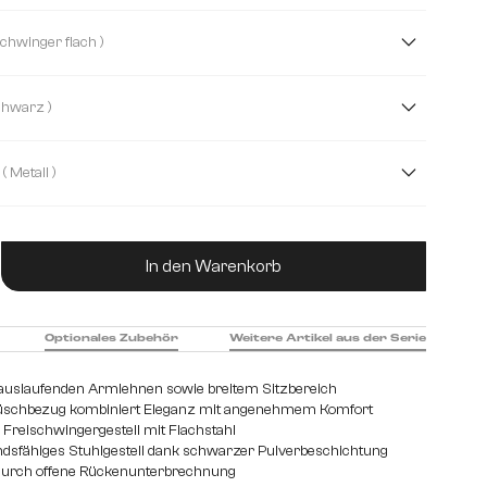
Bouclé Soft
Chenille
Echt Leder
( Freischwinger flach )
rofaser/Bouclé
Samt
Strukturstoff Soft
( Schwarz )
stoff Soft
( Metall )
hl gebürstet
Edelstahl graphit
Eiche
Holz
ukt Anzahl: Gib den gewünschten Wert ein od
In den Warenkorb
Optionales Zubehör
Weitere Artikel aus der Serie
t auslaufenden Armlehnen sowie breitem Sitzbereich
üschbezug kombiniert Eleganz mit angenehmem Komfort
Freischwingergestell mit Flachstahl
dsfähiges Stuhlgestell dank schwarzer Pulverbeschichtung
urch offene Rückenunterbrechnung