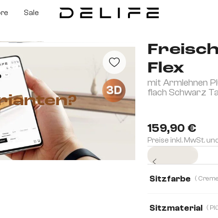
ore
Sale
Freisc
Flex
mit Armlehnen P
3D
flach Schwarz T
rianten?
159,90 €
Preise inkl. MwSt. un
Sofort versandfertig
Sitzfarbe
Sitzmaterial