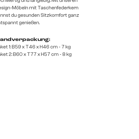
chwertig und langlebig. Mit unseren
sign-Möbeln mit Taschenfederkern
nnst du gesunden Sitzkomfort ganz
tspannt genießen.
andverpackung:
ket 1: B59 x T46 x H46 cm - 7 kg
ket 2: B60 x T77 x H57 cm - 8 kg