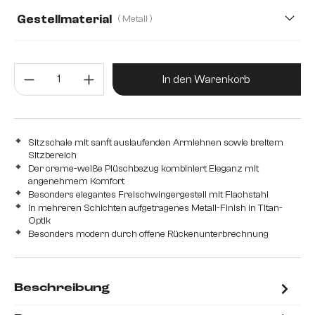
Webstoff Soft
Gestellmaterial
( Metall )
Metall
Edelstahl gebürstet
Edelstahl graphit
Produkt Anzahl: Gib den gewünsc
Eiche
Holz
In den Warenkorb
Sitzschale mit sanft auslaufenden Armlehnen sowie breitem
Sitzbereich
Der creme-weiße Plüschbezug kombiniert Eleganz mit
angenehmem Komfort
Besonders elegantes Freischwingergestell mit Flachstahl
In mehreren Schichten aufgetragenes Metall-Finish in Titan-
Optik
Besonders modern durch offene Rückenunterbrechnung
Beschreibung