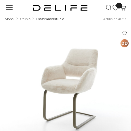
Zum Hauptinhalt springen
Möbel
Stühle
Esszimmerstühle
Artikelnr.: 41717
Bildergalerie überspringen
3D