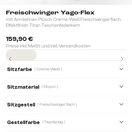
Freischwinger Yago-Flex
mit Armlehnen Plüsch Creme-Weiß Freischwinger flach
Effektfinish Titan Taschenfederkern
159,90 €
Preise inkl. MwSt. und inkl. Versandkosten
Sofort versandfertig
Sitzfarbe
( Creme-Weiß )
Sitzmaterial
( Plüsch )
Boucle
Plüsch
Bouclé Soft
Chenille
Sitzgestell
( Freischwinger flach )
Echt Leder
Mikrofaser
Mikrofaser/Bouclé
Gestellfarbe
( Titanfarbig )
Samt
Strukturstoff Soft
Teddystoff