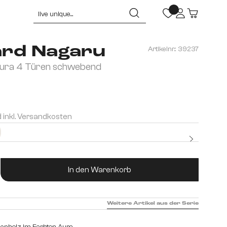
rd Nagaru
Artikelnr.:
39237
ura 4 Türen schwebend
d inkl. Versandkosten
Kostenlo
Premium
ukt Anzahl: Gib den gewünschten Wert ein od
In den Warenkorb
Weitere Artikel aus der Serie