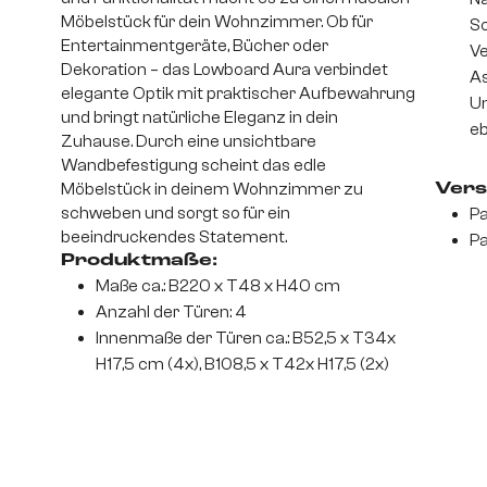
Möbelstück für dein Wohnzimmer. Ob für
S
Entertainmentgeräte, Bücher oder
Ve
Dekoration – das Lowboard Aura verbindet
As
elegante Optik mit praktischer Aufbewahrung
Un
und bringt natürliche Eleganz in dein
eb
Zuhause. Durch eine unsichtbare
Wandbefestigung scheint das edle
Möbelstück in deinem Wohnzimmer zu
Vers
schweben und sorgt so für ein
Pa
beeindruckendes Statement.
Pa
Produktmaße:
Maße ca.: B220 x T48 x H40 cm
Anzahl der Türen: 4
Innenmaße der Türen ca.: B52,5 x T34x
H17,5 cm (4x), B108,5 x T42x H17,5 (2x)