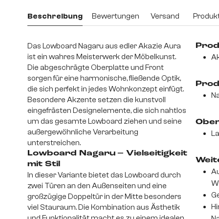
Beschreibung
Bewertungen
Versand
Produkt
Das Lowboard Nagaru aus edler Akazie Aura
Prod
ist ein wahres Meisterwerk der Möbelkunst.
Ak
Die abgeschrägte Oberplatte und Front
sorgen für eine harmonische, fließende Optik,
Prod
die sich perfekt in jedes Wohnkonzept einfügt.
Na
Besondere Akzente setzen die kunstvoll
eingefrästen Designelemente, die sich nahtlos
um das gesamte Lowboard ziehen und seine
Ober
außergewöhnliche Verarbeitung
La
unterstreichen.
Lowboard Nagaru – Vielseitigkeit
Weite
mit Stil
Au
In dieser Variante bietet das Lowboard durch
Wa
zwei Türen an den Außenseiten und eine
Ge
großzügige Doppeltür in der Mitte besonders
Hi
viel Stauraum. Die Kombination aus Ästhetik
und Funktionalität macht es zu einem idealen
Na