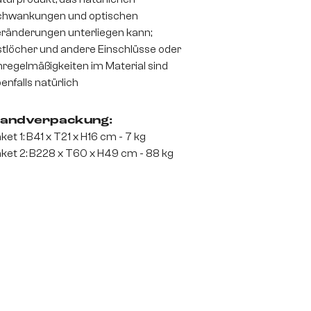
chwankungen und optischen
ränderungen unterliegen kann;
tlöcher und andere Einschlüsse oder
regelmäßigkeiten im Material sind
enfalls natürlich
andverpackung:
ket 1: B41 x T21 x H16 cm - 7 kg
ket 2: B228 x T60 x H49 cm - 88 kg