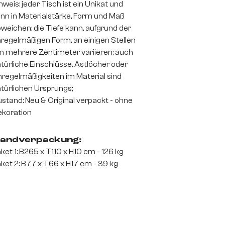
nweis: jeder Tisch ist ein Unikat und
nn in Materialstärke, Form und Maß
weichen; die Tiefe kann, aufgrund der
regelmäßigen Form, an einigen Stellen
 mehrere Zentimeter variieren; auch
türliche Einschlüsse, Astlöcher oder
regelmäßigkeiten im Material sind
türlichen Ursprungs;
stand: Neu & Original verpackt - ohne
koration
andverpackung:
ket 1: B265 x T110 x H10 cm - 126 kg
ket 2: B77 x T66 x H17 cm - 39 kg