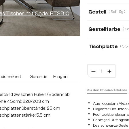
200 cm
260 
Gestell
( Schräg )
ines Tisches mit Code: ETSB10
220 cm
240 
Gestellfarbe
Tischplatte
5,5 cm
2,5 cm
Prod
sicherheit
Garantie
Fragen
Zu den Produktdetails
stand zwischen Füßen (Boden/ ab
öhe 45cm): 226/203 cm
Aus robustem Akazie
schplattenüberstände: 25 cm
Eleganter Braunton v
Rechteckige, elegant
schplattenstärke: 5,5 cm
Schräges Kufengeste
Das schwarze Gestell