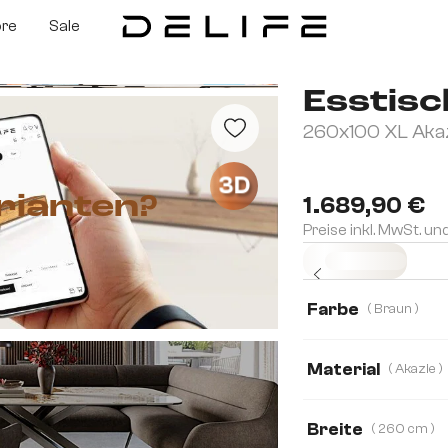
ore
Sale
Esstisc
260x100 XL Akazi
3D
rianten?
1.689,90 €
Preise inkl. MwSt. un
Sofort versandfertig
Farbe
( Braun )
Material
( Akazie )
Akazie
Eiche
Breite
( 260 cm )