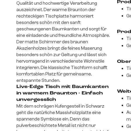
Prod
Qualität und hochwertige Verarbeitung
Ti
auszeichnet. Der warme Braunton der
Ge
rechteckigen Tischplatte harmoniert
besonders schön mit den sanft
geschwungenen Baumkanten und sorgt für
Prod
eine einladende und freundliche Atmosphäre.
Ti
Der matte Schimmer des braunen
Ge
Akazienholzes bringt die feines Maserung
besonders schön zur Geltung und lässt sich
hervorragend in verschiedenste Wohnstile
Ober
integrieren. Die klassische Tischform schafft
Ti
komfortablen Platz für gemeinsame,
Ge
entspannte Stunden.
Live-Edge Tisch mit Baumkanten
Weite
in warmem Braunton - Einfach
Ti
unvergesslich
Ge
Mit dem schrägen Kufengestell in Schwarz
Au
geht die natürliche Massivholzplatte eine
spannende Symbiose ein. Denn das
m
pulverbeschichtete Metall ist nicht nur
Ge