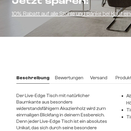
Jetzt sparen!
10% Rabatt auf alle Stühle und Bänke bei Kauf e
Beschreibung
Bewertungen
Versand
Produkt
Der Live-Edge Tisch mit natürlicher
Ab
Baumkante aus besonders
H
widerstandsfähigem Akazienholz wird zum
Ti
einmaligen Blickfang in deinem Essbereich.
Ti
Denn jeder Live-Edge Tisch ist ein absolutes
Unikat, das sich durch seine besondere