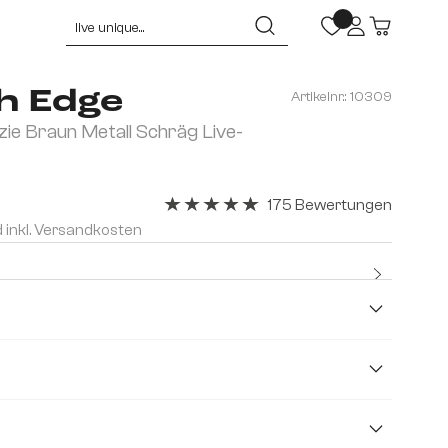
h Edge
Artikelnr.:
10309
e Braun Metall Schräg Live-
175 Bewertungen
Durchschnittliche Bewertung von 4.91 v
d inkl. Versandkosten
Kostenl