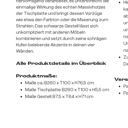
hervorragend verarbeitet, es unterstreicht die
Hi
einmalige Wirkung des echten Massivholzes
ka
der Tischplatte und bringt dessen Vorzüge
ab
wie etwa den Farbton oder die Maserung zum
un
Strahlen. Das schwarze Gestell lässt sich
um
unkompliziert mit anderen Möbeln
na
kombinieren und setzt durch seine schrägen
Un
Kufen belebende Akzente in deinen vier
na
Wänden.
Zu
Alle Produktdetails im Überblick
De
Produktmaße:
Vers
Maße ca.: B260 x T100 x H76,5 cm
Pa
Maße Tischplatte: B260 x T100 x H5,5 cm
Pa
Maße Gestell: B7,5 x T64 x H71 cm