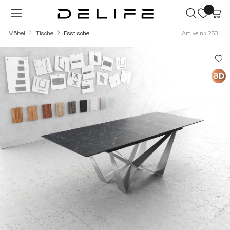
Zum Hauptinhalt springen
Möbel
Tische
Esstische
Artikelnr.: 25311
Bildergalerie überspringen
3D