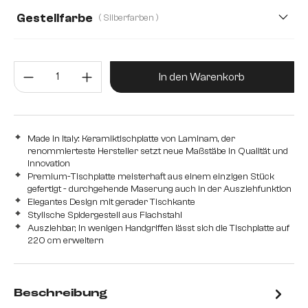
Gestellfarbe
( Silberfarben )
Produkt Anzahl: Gib den gewünsc
In den Warenkorb
Made in Italy: Keramiktischplatte von Laminam, der
renommierteste Hersteller setzt neue Maßstäbe in Qualität und
Innovation
Premium-Tischplatte meisterhaft aus einem einzigen Stück
gefertigt - durchgehende Maserung auch in der Ausziehfunktion
Elegantes Design mit gerader Tischkante
Stylische Spidergestell aus Flachstahl
Ausziehbar, In wenigen Handgriffen lässt sich die Tischplatte auf
220 cm erweitern
Beschreibung