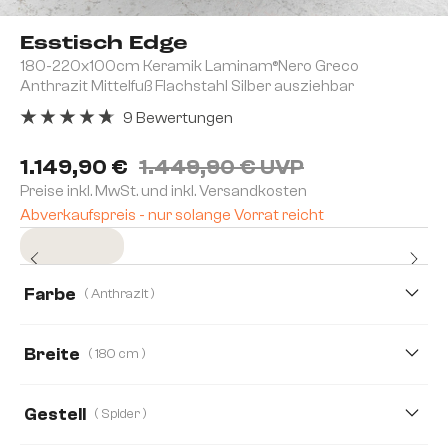
Esstisch Edge
180-220x100cm Keramik Laminam®Nero Greco
Anthrazit Mittelfuß Flachstahl Silber ausziehbar
9 Bewertungen
Durchschnittliche Bewertung von 4.78 von 5 Sternen
1.149,90 €
1.449,90 € UVP
Preise inkl. MwSt. und inkl. Versandkosten
Abverkaufspreis - nur solange Vorrat reicht
Sofort versandfertig
Farbe
( Anthrazit )
Breite
( 180 cm )
180 cm
200 cm
Gestell
( Spider )