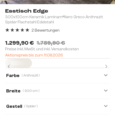
Esstisch Edge
300x100cm Keramik Laminam®Nero Greco Anthrazit
Spider Flachstahl Edelstahl
2 Bewertungen
Durchschnittliche Bewertung von 5 von 5 Sternen
1.299,90 €
1.789,90 €
Preise inkl. MwSt. und inkl. Versandkosten
Aktionspreis bis zum 11.08.2026
Sofort versandfertig
Farbe
( Anthrazit )
Breite
( 300 cm )
200 cm
300 cm
Gestell
( Spider )