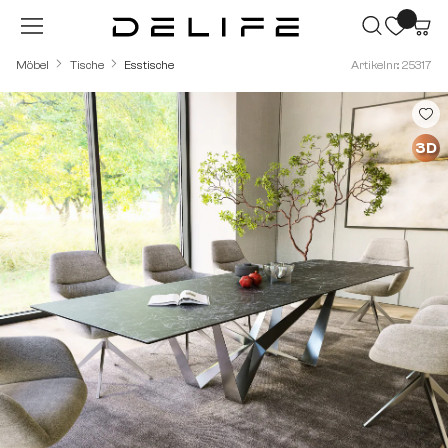
Zum Hauptinhalt springen
Möbel
Tische
Esstische
Artikelnr.: 25317
Bildergalerie überspringen
3D