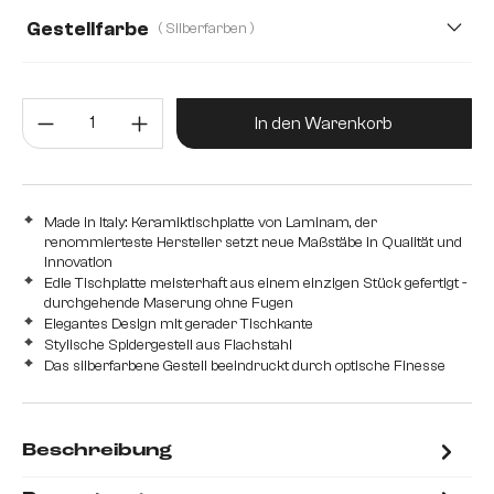
Gestellfarbe
( Silberfarben )
Produkt Anzahl: Gib den gewünsc
In den Warenkorb
Made in Italy: Keramiktischplatte von Laminam, der
renommierteste Hersteller setzt neue Maßstäbe in Qualität und
Innovation
Edle Tischplatte meisterhaft aus einem einzigen Stück gefertigt -
durchgehende Maserung ohne Fugen
Elegantes Design mit gerader Tischkante
Stylische Spidergestell aus Flachstahl
Das silberfarbene Gestell beeindruckt durch optische Finesse
Beschreibung