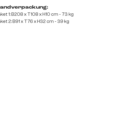
andverpackung:
ket 1: B208 x T108 x H10 cm - 73 kg
ket 2: B91 x T76 x H32 cm - 39 kg