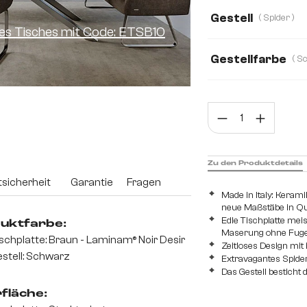
200 cm
300 
Gestell
( Spider )
ines Tisches mit Code: ETSB10
Gestellfarbe
Prod
Zu den Produktdetails
sicherheit
Garantie
Fragen
Made in Italy: Keram
neue Maßstäbe in Qua
Edle Tischplatte mei
uktfarbe:
Maserung ohne Fug
schplatte: Braun - Laminam® Noir Desir
Zeitloses Design mit 
stell: Schwarz
Extravagantes Spide
Das Gestell besticht
fläche: