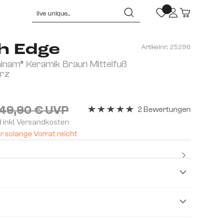
h Edge
Artikelnr.:
25296
nam® Keramik Braun Mittelfuß
arz
149,90 € UVP
2 Bewertungen
Durchschnittliche Bewertung von 5 v
d inkl. Versandkosten
r solange Vorrat reicht
Kostenl