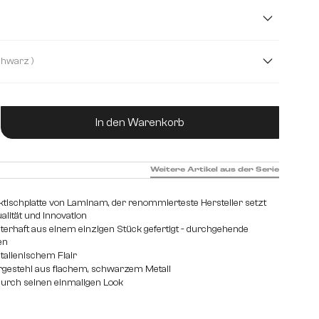
cm
( Schwarz )
ukt Anzahl: Gib den gewünschten Wert ein od
In den Warenkorb
Weitere Artikel aus der Serie
iktischplatte von Laminam, der renommierteste Hersteller setzt
lität und Innovation
sterhaft aus einem einzigen Stück gefertigt - durchgehende
en
italienischem Flair
rgestehl aus flachem, schwarzem Metall
 durch seinen einmaligen Look