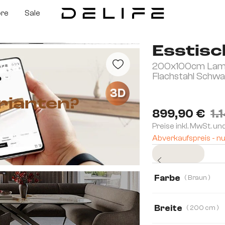
ore
Sale
Esstisc
200x100cm Lami
Flachstahl Schw
3D
rianten?
899,90 €
1.
Preise inkl. MwSt. un
Abverkaufspreis - nu
Sofort versandfertig
Farbe
( Braun )
Breite
( 200 cm )