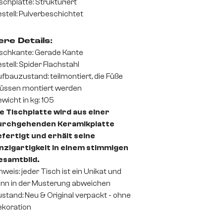
schplatte: Strukturiert
stell: Pulverbeschichtet
re Details:
schkante: Gerade Kante
stell: Spider Flachstahl
fbauzustand: teilmontiert, die Füße
üssen montiert werden
wicht in kg: 105
e Tischplatte wird aus einer
urchgehenden Keramikplatte
fertigt und erhält seine
nzigartigkeit in einem stimmigen
esamtbild.
nweis: jeder Tisch ist ein Unikat und
nn in der Musterung abweichen
stand: Neu & Original verpackt - ohne
koration