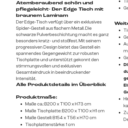
Ti
Atemberaubend schön und
Ge
pflegeleicht- Der Edge Tisch mit
braunem Laminam
Der Edge-Tisch verfügt über ein exklusives
Weite
Spider-Gestell aus flachem Metall. Die
Ti
schwarze Pulverbeschichtung macht es ganz
Ge
besonders kratz- und stoßfest. Mit seinem
Au
progressiven Design bietet das Gestell ein
m
spannendes Gegengewicht zur robusten
Ge
Tischplatte und unterstützt gekonnt den
Di
stimmungsvollen und exklusiven
d
Gesamteindruck in beeindruckender
ge
Intensität.
Alle Produktdetails im Überblick
Ei
G
Produktmaße:
Hi
Maße ca.: B200 x T100 x H73 cm
ka
Maße Tischplatte: B200 x T100 x H1 cm
Zu
Maße Gestell: B154 x T56 x H70 cm
De
Tischplattenstärke: 1 cm