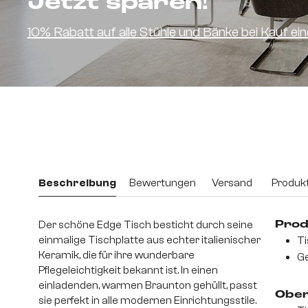
Jetzt sparen!
10% Rabatt auf alle Stühle und Bänke bei Kauf e
Beschreibung
Bewertungen
Versand
Produkt
Der schöne Edge Tisch besticht durch seine
Prod
einmalige Tischplatte aus echter italienischer
Ti
Keramik, die für ihre wunderbare
Ge
Pflegeleichtigkeit bekannt ist. In einen
einladenden, warmen Braunton gehüllt, passt
Ober
sie perfekt in alle modernen Einrichtungsstile.