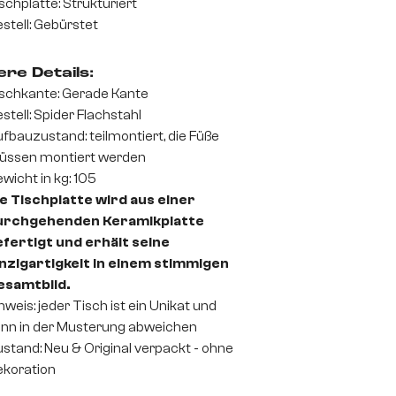
schplatte: Strukturiert
stell: Gebürstet
re Details:
schkante: Gerade Kante
stell: Spider Flachstahl
fbauzustand: teilmontiert, die Füße
üssen montiert werden
wicht in kg: 105
e Tischplatte wird aus einer
urchgehenden Keramikplatte
fertigt und erhält seine
nzigartigkeit in einem stimmigen
esamtbild.
nweis: jeder Tisch ist ein Unikat und
nn in der Musterung abweichen
stand: Neu & Original verpackt - ohne
koration