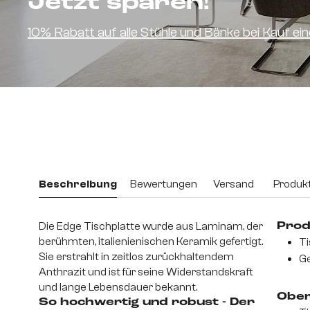
Jetzt sparen!
10% Rabatt auf alle Stühle und Bänke bei Kauf e
Beschreibung
Bewertungen
Versand
Produkt
Die Edge Tischplatte wurde aus Laminam, der
Prod
berühmten, italienienischen Keramik gefertigt.
Ti
Sie erstrahlt in zeitlos zurückhaltendem
Ge
Anthrazit und ist für seine Widerstandskraft
und lange Lebensdauer bekannt.
Ober
So hochwertig und robust - Der