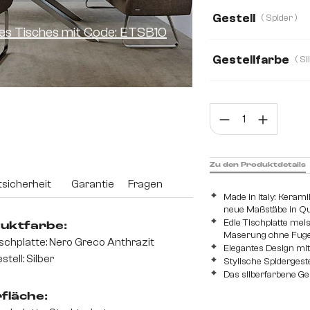
200 cm
300 
Gestell
( Spider )
ines Tisches mit Code: ETSB10
Gestellfarbe
Prod
Zu den Produktdetails
sicherheit
Garantie
Fragen
Made in Italy: Keram
neue Maßstäbe in Qua
Edle Tischplatte mei
uktfarbe:
Maserung ohne Fug
schplatte: Nero Greco Anthrazit
Elegantes Design mi
stell: Silber
Stylische Spidergeste
Das silberfarbene Ge
fläche: