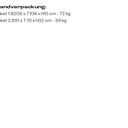
andverpackung:
ket 1: B208 x T108 x H10 cm - 72 kg
ket 2: B91 x T76 x H32 cm - 39 kg