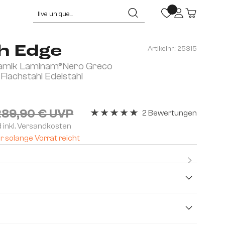
h Edge
Artikelnr.:
25315
mik Laminam®Nero Greco
Flachstahl Edelstahl
289,90 € UVP
2 Bewertungen
Durchschnittliche Bewertung von 5 v
d inkl. Versandkosten
r solange Vorrat reicht
Kostenl