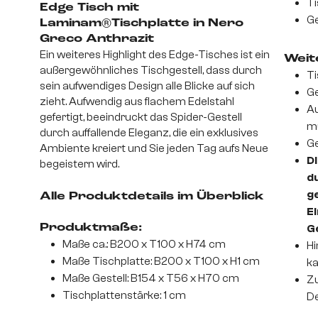
Ti
Edge Tisch mit
Ge
Laminam®Tischplatte in Nero
Greco Anthrazit
Ein weiteres Highlight des Edge-Tisches ist ein
Weite
außergewöhnliches Tischgestell, dass durch
Ti
sein aufwendiges Design alle Blicke auf sich
Ge
zieht. Aufwendig aus flachem Edelstahl
Au
gefertigt, beeindruckt das Spider-Gestell
m
durch auffallende Eleganz, die ein exklusives
Ge
Ambiente kreiert und Sie jeden Tag aufs Neue
Di
begeistern wird.
d
ge
Alle Produktdetails im Überblick
Ei
Produktmaße:
G
Maße ca.: B200 x T100 x H74 cm
Hi
Maße Tischplatte: B200 x T100 x H1 cm
ka
Maße Gestell: B154 x T56 x H70 cm
Zu
Tischplattenstärke: 1 cm
De