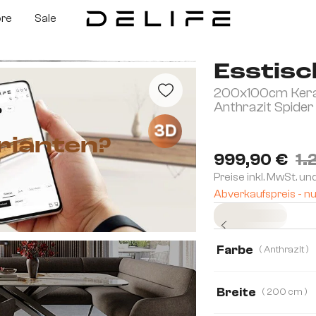
ore
Sale
Esstisc
200x100cm Kera
Anthrazit Spider 
3D
rianten?
999,90 €
1.
Preise inkl. MwSt. un
Abverkaufspreis - nu
Sofort versandfertig
Farbe
( Anthrazit )
Breite
( 200 cm )