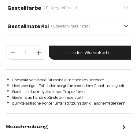
Gestellfarbe
( Silber gebürstet )
Gestellmaterial
( Edelstahl gebürstet )
Edelstahl gebürstet
Edelstahl graphit
Eiche
Produkt Anzahl: Gib den gewünsc
Holz
Metall
In den Warenkorb
Kompakt wirkende Sitzschale mit hohem Komfort
Hochwertiges Echtleder sorgt für besondere Geschmeidigkeit
Gestell in dezent gehaltener Trapezform
Gestell aus handgebürstetem Edelstahl
punktelastische Körperunterstützung dank Taschenfederkern
Beschreibung