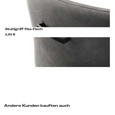
Stuhlgriff Flex-Flach
2,90 €
2,9
Stuhlgriff hinzufügen
Andere Kunden kauften auch