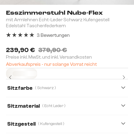
Esszimmerstuhl Nube-Flex
mit Armlehnen Echt-Leder Schwarz Kufengestell
Edelstahl Taschenfederkern
3 Bewertungen
Durchschnittliche Bewertung von 5 von 5 Sternen
239,90 €
379,90 €
Preise inkl. MwSt. und inkl. Versandkosten
Abverkaufspreis - nur solange Vorrat reicht
Sofort versandfertig
Sitzfarbe
( Schwarz )
Sitzmaterial
( Echt Leder )
Echt Leder
Boucle
Bouclé Soft
Cord
Sitzgestell
( Kufengestell )
Mikrofaser
Strukturstoff Soft
Webstoff Soft