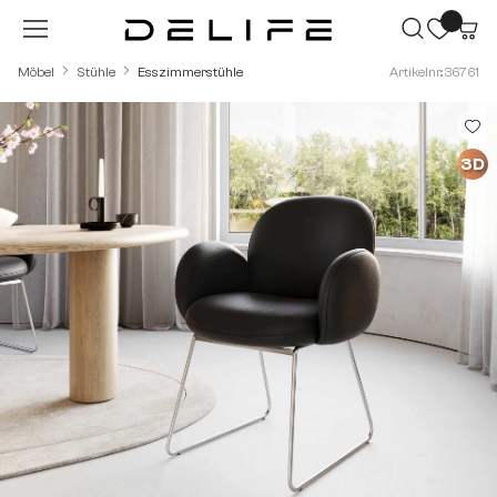
Zum Hauptinhalt springen
Möbel
Stühle
Esszimmerstühle
Artikelnr.: 36761
Bildergalerie überspringen
3D