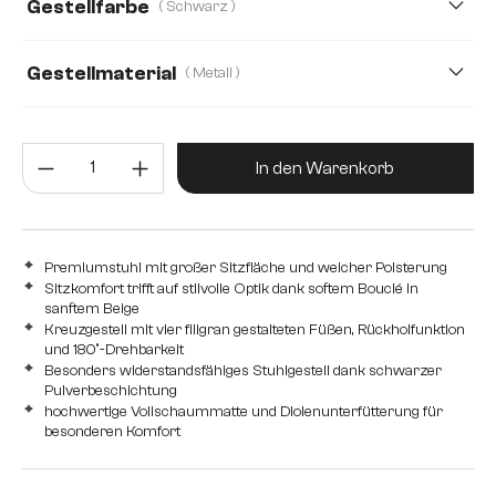
Gestellfarbe
( Schwarz )
Gestellmaterial
( Metall )
Metall
Edelstahl gebürstet
Edelstahl graphit
Produkt Anzahl: Gib den gewünsc
Holz
In den Warenkorb
Premiumstuhl mit großer Sitzfläche und weicher Polsterung
Sitzkomfort trifft auf stilvolle Optik dank softem Bouclé in
sanftem Beige
Kreuzgestell mit vier filigran gestalteten Füßen, Rückholfunktion
und 180°-Drehbarkeit
Besonders widerstandsfähiges Stuhlgestell dank schwarzer
Pulverbeschichtung
hochwertige Vollschaummatte und Diolenunterfütterung für
besonderen Komfort