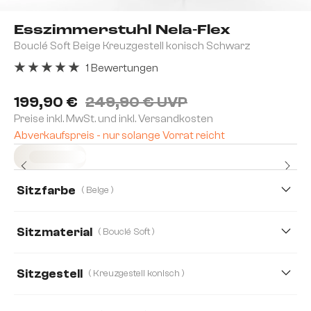
Esszimmerstuhl Nela-Flex
Bouclé Soft Beige Kreuzgestell konisch Schwarz
1 Bewertungen
Durchschnittliche Bewertung von 5 von 5 Sternen
199,90 €
249,90 € UVP
Preise inkl. MwSt. und inkl. Versandkosten
Abverkaufspreis - nur solange Vorrat reicht
Sofort versandfertig
Sitzfarbe
( Beige )
Sitzmaterial
( Bouclé Soft )
Bouclé Soft
Webstoff Soft
Mikrofaser
Sitzgestell
( Kreuzgestell konisch )
Mikrofaser/Bouclé
Strukturstoff Soft