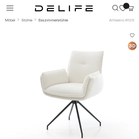
Zum Hauptinhalt springen
Möbel
Stühle
Esszimmerstühle
Artikelnr.: 41126
Bildergalerie überspringen
3D