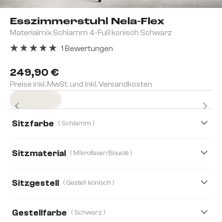
Esszimmerstuhl Nela-Flex
Materialmix Schlamm 4-Fuß konisch Schwarz
1 Bewertungen
Durchschnittliche Bewertung von 5 von 5 Sternen
249,90 €
Preise inkl. MwSt. und inkl. Versandkosten
Sofort versandfertig
Sitzfarbe
( Schlamm )
Sitzmaterial
( Mikrofaser/Bouclé )
Mikrofaser/Bouclé
Bouclé Soft
Mikrofaser
Sitzgestell
( Gestell konisch )
Strukturstoff Soft
Webstoff Soft
Gestellfarbe
( Schwarz )