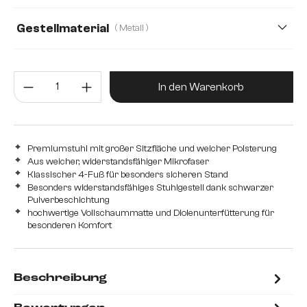
Gestellmaterial
( Metall )
Metall
Edelstahl gebürstet
Edelstahl graphit
Produkt Anzahl: Gib den gewünsc
Holz
In den Warenkorb
Premiumstuhl mit großer Sitzfläche und weicher Polsterung
Aus weicher, widerstandsfähiger Mikrofaser
Klassischer 4-Fuß für besonders sicheren Stand
Besonders widerstandsfähiges Stuhlgestell dank schwarzer
Pulverbeschichtung
hochwertige Vollschaummatte und Diolenunterfütterung für
besonderen Komfort
Beschreibung