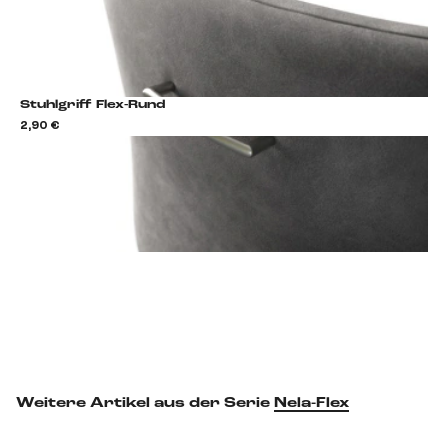
Stuhlgriff Flex-Rund
2,90 €
2,9
Stuhlgriff hinzufügen
Weitere Artikel aus der Serie
Nela-Flex