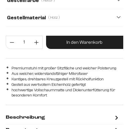
Gestellfarbe
( Natur )
Gestellmaterial
( Holz )
Holz
Edelstahl gebürstet
Edelstahl graphit
Produkt Anzahl: Gib den gewünsc
Metall
In den Warenkorb
Premiumstuhl mit großer Sitzfläche und weicher Polsterung
Aus weicher, widerstandsfähiger Mikrofaser
Kantiges, drehbares Kreuzgestell mit Rückholfunktion
Gestell aus wertvollem Eichenholz gefertigt
hochwertige Vollschaummatte und Diolenunterfütterung für
besonderen Komfort
Beschreibung