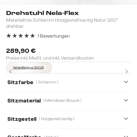
Drehstuhl Nela-Flex
Materialmix Schlamm Holzgestell kantig Natur 360°
drehbar
1 Bewertungen
Durchschnittliche Bewertung von 5 von 5 Sternen
289,90 €
Preise inkl. MwSt. und inkl. Versandkosten
Versandfertig ca. 28.10.26
Sitzfarbe
( Schlamm )
Sitzmaterial
( Mikrofaser/Bouclé )
Mikrofaser/Bouclé
Bouclé Soft
Mikrofaser
Sitzgestell
( Holzgestell kantig )
Strukturstoff Soft
Webstoff Soft