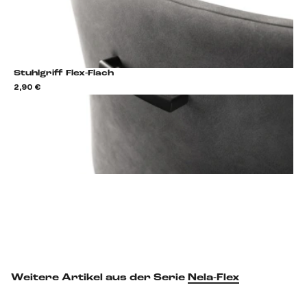
Stuhlgriff Flex-Flach
2,90 €
2,9
Stuhlgriff hinzufügen
Weitere Artikel aus der Serie
Nela-Flex