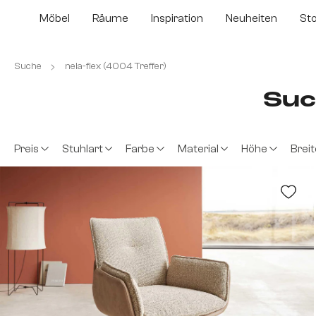
m Hauptinhalt springen
Zur Suche springen
Zur Hauptnavigation springen
Möbel
Räume
Inspiration
Neuheiten
St
Suche
nela-flex (4004 Treffer)
Suc
Preis
Stuhlart
Farbe
Material
Höhe
Breit