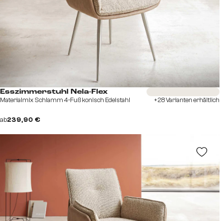
Sofort versandfertig
Esszimmerstuhl Nela-Flex
Materialmix Schlamm 4-Fuß konisch Edelstahl
+28 Varianten erhältlich
ab
239,90 €