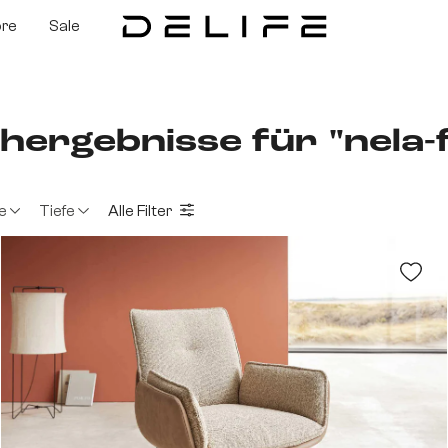
ore
Sale
hergebnisse für "nela-f
e
Tiefe
Alle Filter