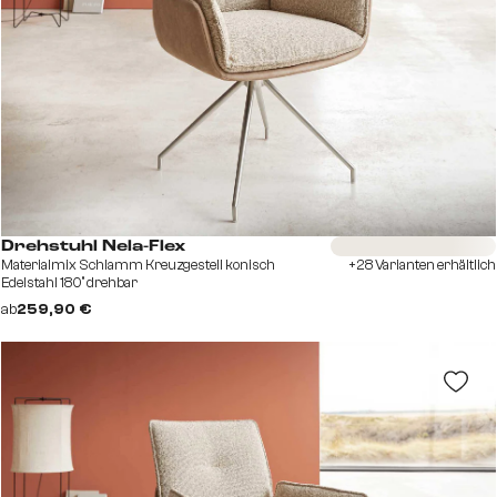
Sofort versandfertig
Drehstuhl Nela-Flex
Materialmix Schlamm Kreuzgestell konisch
+28 Varianten erhältlich
Edelstahl 180° drehbar
ab
259,90 €