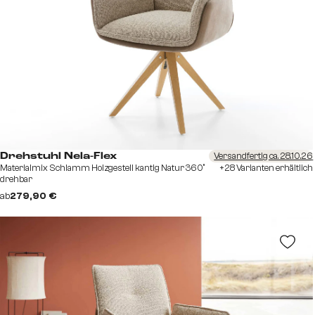
Versandfertig ca. 28.10.26
Drehstuhl Nela-Flex
Materialmix Schlamm Holzgestell kantig Natur 360°
+28 Varianten erhältlich
drehbar
ab
279,90 €