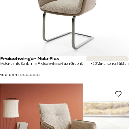
Sofort versandfertig
Freischwinger Nela-Flex
Materialmix Schlamm Freischwinger flach Graphit
+28 Varianten erhältlich
199,90 €
259,90 €