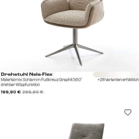
Sofort versandfertig
Drehstuhl Nela-Flex
Materialmix Schlamm Fußkreuz Graphit 360°
+28 Varianten erhältlich
drehbar Wippfunktion
199,90 €
299,90 €