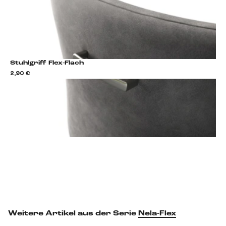
Stuhlgriff Flex-Flach
2,90 €
2,9
Stuhlgriff hinzufügen
Weitere Artikel aus der Serie
Nela-Flex