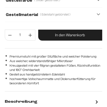
Gestellfarbe
( Silber gebürstet )
Gestellmaterial
( Edelstahl gebürstet )
Edelstahl gebürstet
Edelstahl graphit
Holz
Produkt Anzahl: Gib den gewünsc
Metall
In den Warenkorb
Premiumstuhl mit großer Sitzfläche und weicher Polsterung
Aus weicher, widerstandsfähiger Mikrofaser
Kreuzgestell mit vier filigran gestalteten Füßen, Rückholfunktion
und 180°-Drehbarkeit
Gestell aus handgebürstetem Edelstahl
hochwertige Vollschaummatte und Diolenunterfütterung für
besonderen Komfort
Beschreibung