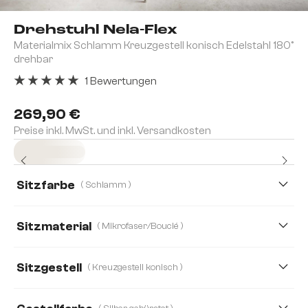
Drehstuhl Nela-Flex
Materialmix Schlamm Kreuzgestell konisch Edelstahl 180°
drehbar
1 Bewertungen
Durchschnittliche Bewertung von 5 von 5 Sternen
269,90 €
Preise inkl. MwSt. und inkl. Versandkosten
Sofort versandfertig
Sitzfarbe
( Schlamm )
Sitzmaterial
( Mikrofaser/Bouclé )
Bouclé Soft
Mikrofaser/Bouclé
Mikrofaser
Sitzgestell
( Kreuzgestell konisch )
Strukturstoff Soft
Webstoff Soft