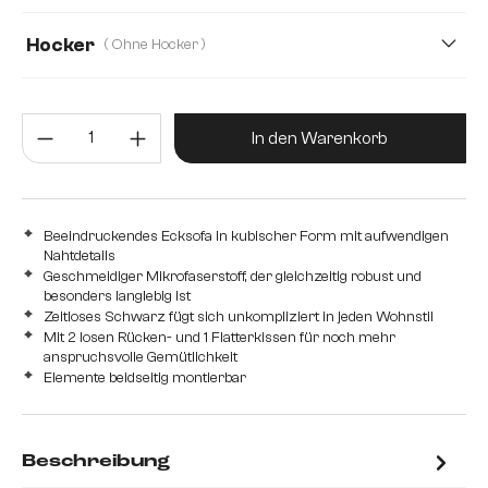
50
78
Hocker
( Ohne Hocker )
Mit Hocker
Ohne Hocker
Produkt Anzahl: Gib den gewünsc
In den Warenkorb
Beeindruckendes Ecksofa in kubischer Form mit aufwendigen
Nahtdetails
Geschmeidiger Mikrofaserstoff, der gleichzeitig robust und
besonders langlebig ist
Zeitloses Schwarz fügt sich unkompliziert in jeden Wohnstil
Mit 2 losen Rücken- und 1 Flatterkissen für noch mehr
anspruchsvolle Gemütlichkeit
Elemente beidseitig montierbar
Beschreibung