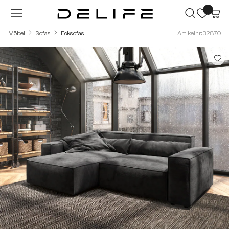
Zum Hauptinhalt springen
Möbel
Sofas
Ecksofas
Artikelnr.: 32870
Bildergalerie überspringen