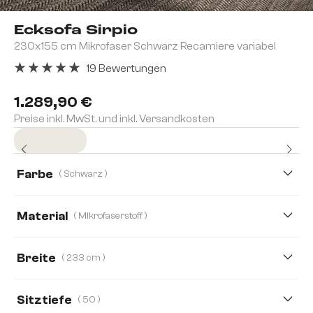
Ecksofa Sirpio
230x155 cm Mikrofaser Schwarz Recamiere variabel
19 Bewertungen
Durchschnittliche Bewertung von 5 von 5 Sternen
1.289,90 €
Preise inkl. MwSt. und inkl. Versandkosten
Sofort versandfertig
Farbe
( Schwarz )
Material
( Mikrofaserstoff )
Mikrofaserstoff
Boucle
Cord
Lederimitat
Breite
( 233 cm )
Plüschcord
233 cm
266 cm
370 cm
Sitztiefe
( 50 )