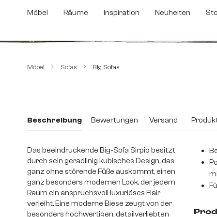
m Hauptinhalt springen
Zur Suche springen
Zur Hauptnavigation springen
Möbel
Räume
Inspiration
Neuheiten
St
Bildergalerie überspringen
Möbel
Sofas
Big Sofas
Beschreibung
Bewertungen
Versand
Produkt
Das beeindruckende Big-Sofa Sirpio besitzt
Be
durch sein geradlinig kubisches Design, das
Po
ganz ohne störende Füße auskommt, einen
mi
ganz besonders modernen Look, der jedem
Fü
Raum ein anspruchsvoll luxuriöses Flair
verleiht. Eine moderne Biese zeugt von der
Prod
besonders hochwertigen, detailverliebten