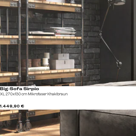
Big-Sofa Sirpio
XL 270x130 cm Mikrofaser Khakibraun
1.449,90 €