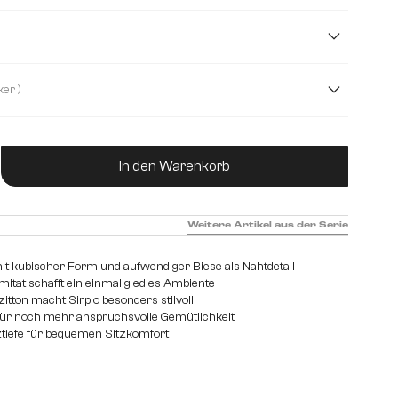
cm
( Ohne Hocker )
ne Hocker
ukt Anzahl: Gib den gewünschten Wert ein od
In den Warenkorb
Weitere Artikel aus der Serie
it kubischer Form und aufwendiger Biese als Nahtdetail
itat schafft ein einmalig edles Ambiente
itton macht Sirpio besonders stilvoll
für noch mehr anspruchsvolle Gemütlichkeit
tiefe für bequemen Sitzkomfort