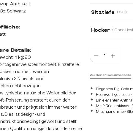
zug: Anthrazit
233 cm
266 
ße: Schwarz
Sitztiefe
( 50 )
50
78
fläche:
Hocker
att
Mit Hocker
Oh
re Details:
Prod
wicht in kg: 80
ntagehinweis: teilmontiert, Einzelteile
üssen montiert werden
Zu den Produktdetails
klusive 2 Nierenkissen
cken echt bezogen
Elegantes Big-Sofa m
s typische, natürliche Wellenbild der
Hochwertiges Lederim
ft-Polsterung entsteht durch den
Ein eleganter Anthraz
Mit 2 Rückenkissen 
brauch und prägt sich immer weiter
Mit angenehmer Sitz
s. Dies ist design- und
nstruktionsbedingt gewollt und stellt
inen Qualitätsmangel dar, sondern eine