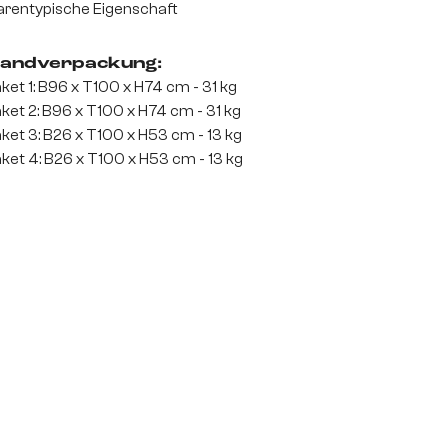
rentypische Eigenschaft
andverpackung:
ket 1: B96 x T100 x H74 cm - 31 kg
ket 2: B96 x T100 x H74 cm - 31 kg
ket 3: B26 x T100 x H53 cm - 13 kg
ket 4: B26 x T100 x H53 cm - 13 kg