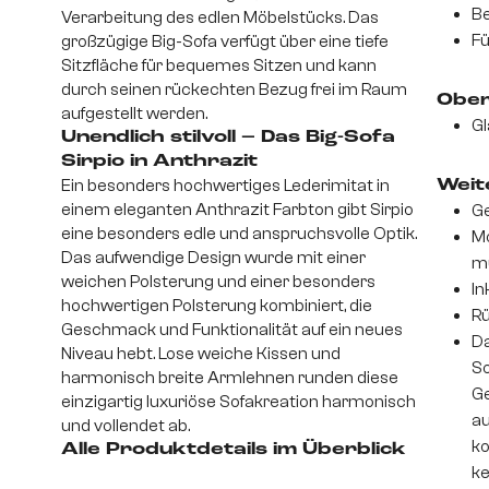
Be
Verarbeitung des edlen Möbelstücks. Das
Fü
großzügige Big-Sofa verfügt über eine tiefe
Sitzfläche für bequemes Sitzen und kann
durch seinen rückechten Bezug frei im Raum
Ober
aufgestellt werden.
Gl
Unendlich stilvoll – Das Big-Sofa
Sirpio in Anthrazit
Ein besonders hochwertiges Lederimitat in
Weite
einem eleganten Anthrazit Farbton gibt Sirpio
Ge
eine besonders edle und anspruchsvolle Optik.
Mo
Das aufwendige Design wurde mit einer
m
weichen Polsterung und einer besonders
In
hochwertigen Polsterung kombiniert, die
Rü
Geschmack und Funktionalität auf ein neues
Da
Niveau hebt. Lose weiche Kissen und
So
harmonisch breite Armlehnen runden diese
Ge
einzigartig luxuriöse Sofakreation harmonisch
au
und vollendet ab.
ko
Alle Produktdetails im Überblick
ke