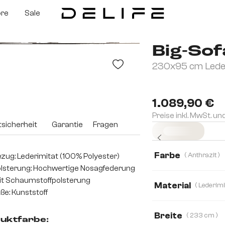
ore
Sale
Big-Sof
230x95 cm Leder
1.089,90 €
Preise inkl. MwSt. un
sicherheit
Garantie
Fragen
Sofort versandfertig
Farbe
( Anthrazit )
zug: Lederimitat (100% Polyester)
lsterung: Hochwertige Nosagfederung
t Schaumstoffpolsterung
Material
ße: Kunststoff
Lederimitat
Bo
Breite
( 233 cm )
uktfarbe: