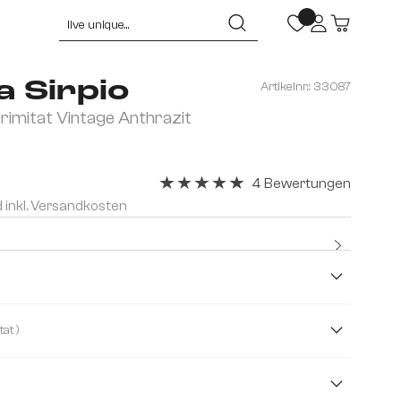
a Sirpio
Artikelnr.:
33087
imitat Vintage Anthrazit
4 Bewertungen
Durchschnittliche Bewertung von 5 v
d inkl. Versandkosten
Kostenlo
Premium
( Lederimitat )
ucle
Cord
Mikrofaserstoff