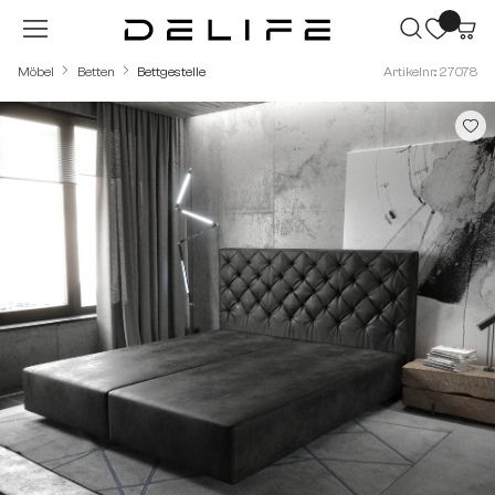
Zum Hauptinhalt springen
Möbel
Betten
Bettgestelle
Artikelnr.: 27078
Bildergalerie überspringen