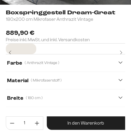
Boxspringgestell Dream-Great
180x200 cm Mikrofaser Anthrazit Vintage
889,90 €
Preise inkl. MwSt. und inkl. Versandkosten
Sofort versandfertig
Farbe
( Anthrazit Vintage )
Material
( Mikrofaserstoff )
Mikrofaserstoff
Kunstleder
Lederimitat
Breite
( 180 cm )
120 cm
140 cm
160 cm
180 cm
Produkt Anzahl: Gib den gewünsc
200 cm
In den Warenkorb