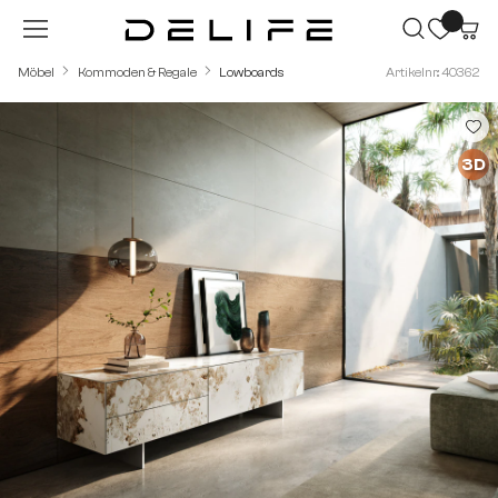
Zum Hauptinhalt springen
Möbel
Kommoden & Regale
Lowboards
Artikelnr.: 40362
Bildergalerie überspringen
3D