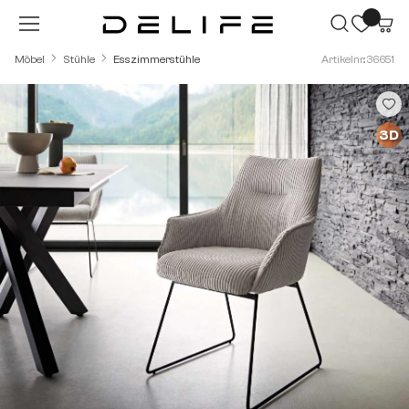
Zum Hauptinhalt springen
Möbel
Stühle
Esszimmerstühle
Artikelnr.: 36651
Bildergalerie überspringen
3D