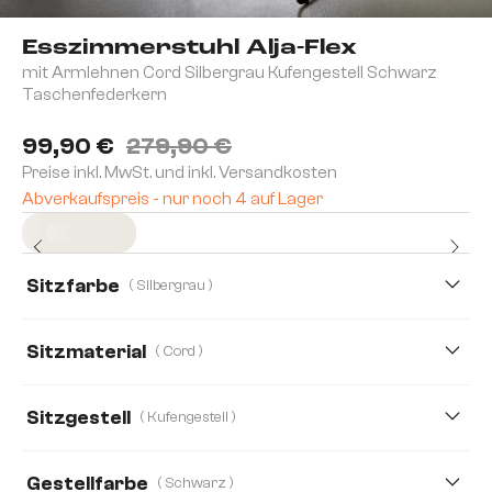
Esszimmerstuhl Alja-Flex
mit Armlehnen Cord Silbergrau Kufengestell Schwarz
Taschenfederkern
99,90 €
279,90 €
Preise inkl. MwSt. und inkl. Versandkosten
Abverkaufspreis - nur noch 4 auf Lager
Sofort versandfertig
Sitzfarbe
( Silbergrau )
Sitzmaterial
( Cord )
Cord
Bouclé Soft
Plüsch
Sitzgestell
( Kufengestell )
Strukturstoff Soft
Teddystoff
Gestellfarbe
( Schwarz )