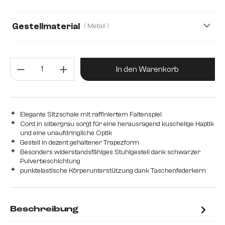
Gestellmaterial
( Metall )
Metall
Edelstahl gebürstet
Edelstahl graphit
Produkt Anzahl: Gib den gewünsc
In den Warenkorb
Elegante Sitzschale mit raffiniertem Faltenspiel
Cord in silbergrau sorgt für eine herausragend kuschelige Haptik
und eine unaufdringliche Optik
Gestell in dezent gehaltener Trapezform
Besonders widerstandsfähiges Stuhlgestell dank schwarzer
Pulverbeschichtung
punktelastische Körperunterstützung dank Taschenfederkern
Beschreibung