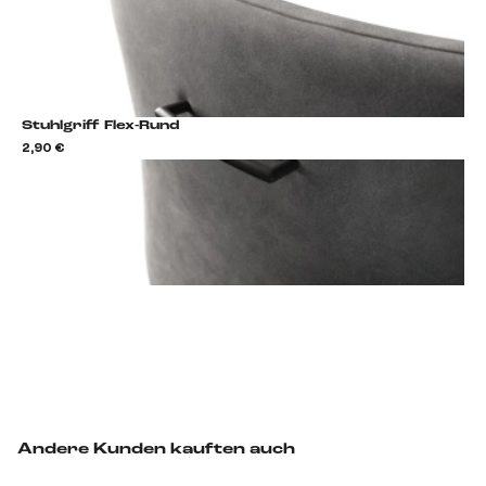
Stuhlgriff Flex-Rund
2,90 €
2,9
Stuhlgriff hinzufügen
Andere Kunden kauften auch