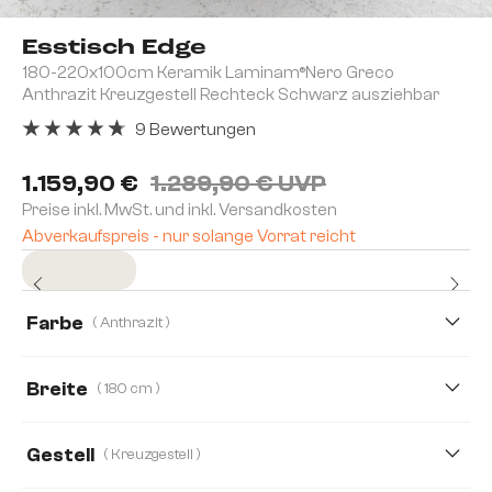
Esstisch Edge
180-220x100cm Keramik Laminam®Nero Greco
Anthrazit Kreuzgestell Rechteck Schwarz ausziehbar
9 Bewertungen
Durchschnittliche Bewertung von 4.78 von 5 Sternen
1.159,90 €
1.289,90 € UVP
Preise inkl. MwSt. und inkl. Versandkosten
Abverkaufspreis - nur solange Vorrat reicht
Sofort versandfertig
Farbe
( Anthrazit )
Breite
( 180 cm )
180 cm
200 cm
Gestell
( Kreuzgestell )