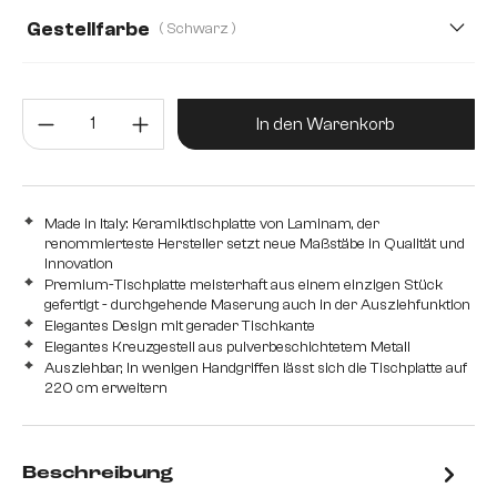
Gestellfarbe
( Schwarz )
Produkt Anzahl: Gib den gewünsc
In den Warenkorb
Made in Italy: Keramiktischplatte von Laminam, der
renommierteste Hersteller setzt neue Maßstäbe in Qualität und
Innovation
Premium-Tischplatte meisterhaft aus einem einzigen Stück
gefertigt - durchgehende Maserung auch in der Ausziehfunktion
Elegantes Design mit gerader Tischkante
Elegantes Kreuzgestell aus pulverbeschichtetem Metall
Ausziehbar, In wenigen Handgriffen lässt sich die Tischplatte auf
220 cm erweitern
Beschreibung