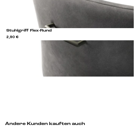
Stuhlgriff Flex-Rund
2,90 €
2,9
Stuhlgriff hinzufügen
Andere Kunden kauften auch