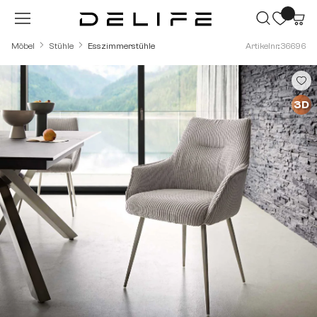
Zum Hauptinhalt springen
Möbel
Stühle
Esszimmerstühle
Artikelnr.: 36696
Bildergalerie überspringen
3D