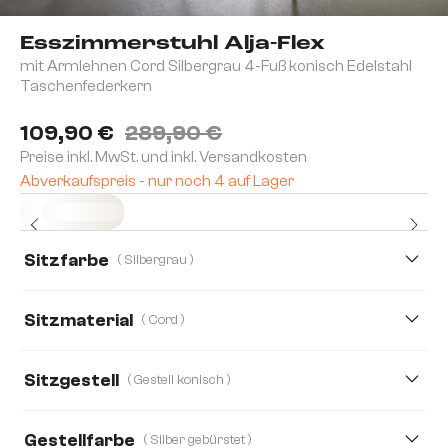
Esszimmerstuhl Alja-Flex
mit Armlehnen Cord Silbergrau 4-Fuß konisch Edelstahl
Taschenfederkern
109,90 €
289,90 €
Preise inkl. MwSt. und inkl. Versandkosten
Abverkaufspreis - nur noch 4 auf Lager
Sofort versandfertig
Sitzfarbe
( Silbergrau )
Sitzmaterial
( Cord )
Cord
Bouclé Soft
Mikrofaser
Sitzgestell
( Gestell konisch )
Mikrofaser/Bouclé
Plüsch
Strukturstoff Soft
Gestellfarbe
( Silber gebürstet )
Teddystoff