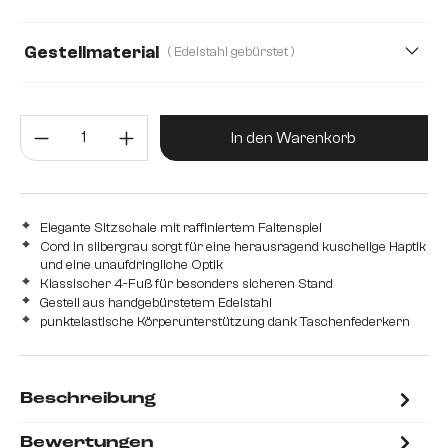
Gestellmaterial
( Edelstahl gebürstet )
Edelstahl gebürstet
Edelstahl graphit
Metall
Produkt Anzahl: Gib den gewünsc
In den Warenkorb
Elegante Sitzschale mit raffiniertem Faltenspiel
Cord in silbergrau sorgt für eine herausragend kuschelige Haptik
und eine unaufdringliche Optik
Klassischer 4-Fuß für besonders sicheren Stand
Gestell aus handgebürstetem Edelstahl
punktelastische Körperunterstützung dank Taschenfederkern
Beschreibung
Bewertungen