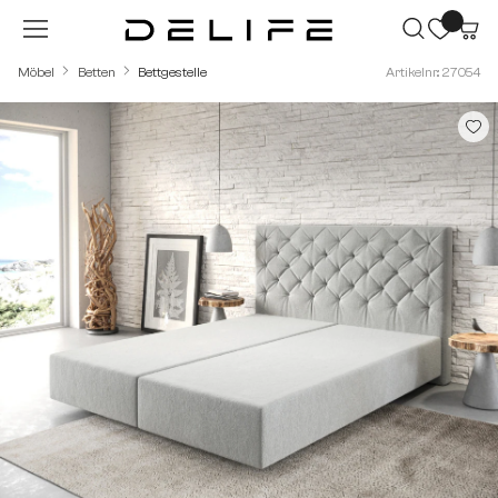
Zum Hauptinhalt springen
Möbel
Betten
Bettgestelle
Artikelnr.: 27054
Bildergalerie überspringen