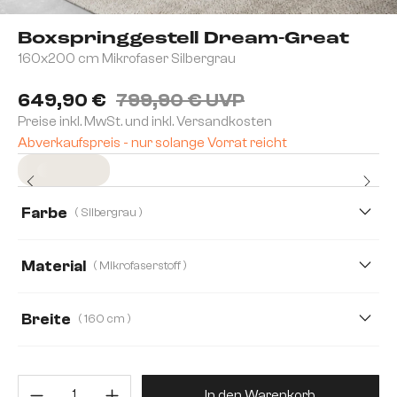
Boxspringgestell Dream-Great
160x200 cm Mikrofaser Silbergrau
649,90 €
799,90 € UVP
Preise inkl. MwSt. und inkl. Versandkosten
Abverkaufspreis - nur solange Vorrat reicht
Sofort versandfertig
Farbe
( Silbergrau )
Material
( Mikrofaserstoff )
Mikrofaserstoff
Kunstleder
Lederimitat
Breite
( 160 cm )
160 cm
120 cm
140 cm
180 cm
Produkt Anzahl: Gib den gewünsc
200 cm
In den Warenkorb