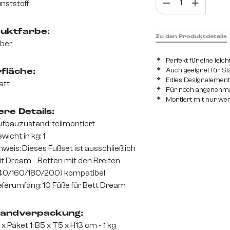
nststoff
uktfarbe:
Zu den Produktdetails
lber
Perfekt für eine leic
Auch geeignet für S
fläche:
Edles Designelement 
att
Für noch angenehm
Montiert mit nur we
re Details:
fbauzustand: teilmontiert
wicht in kg: 1
nweis: Dieses Fußset ist ausschließlich
t Dream - Betten mit den Breiten
40/160/180/200) kompatibel
eferumfang: 10 Füße für Bett Dream
andverpackung:
 x Paket 1: B5 x T5 x H13 cm - 1 kg