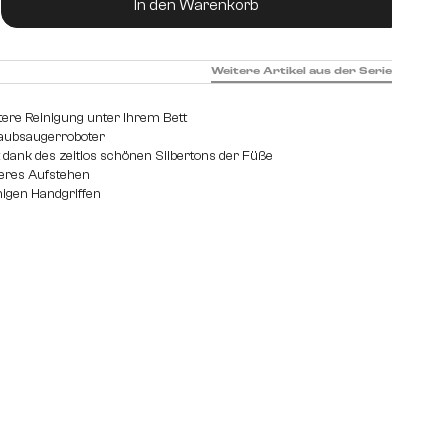
In den Warenkorb
Weitere Artikel aus der Serie
htere Reinigung unter Ihrem Bett
taubsaugerroboter
dank des zeitlos schönen Silbertons der Füße
eres Aufstehen
nigen Handgriffen