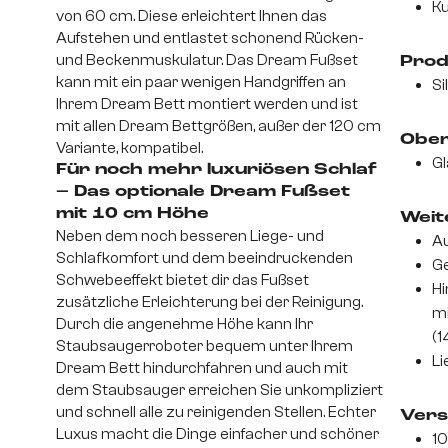
Ku
von 60 cm. Diese erleichtert Ihnen das
Aufstehen und entlastet schonend Rücken-
und Beckenmuskulatur. Das Dream Fußset
Prod
kann mit ein paar wenigen Handgriffen an
Si
Ihrem Dream Bett montiert werden und ist
mit allen Dream Bettgrößen, außer der 120 cm
Ober
Variante, kompatibel.
Gl
Für noch mehr luxuriösen Schlaf
– Das optionale Dream Fußset
mit 10 cm Höhe
Weite
Neben dem noch besseren Liege- und
Au
Schlafkomfort und dem beeindruckenden
Ge
Schwebeeffekt bietet dir das Fußset
Hi
zusätzliche Erleichterung bei der Reinigung.
mi
Durch die angenehme Höhe kann Ihr
(1
Staubsaugerroboter bequem unter Ihrem
Li
Dream Bett hindurchfahren und auch mit
dem Staubsauger erreichen Sie unkompliziert
und schnell alle zu reinigenden Stellen. Echter
Vers
Luxus macht die Dinge einfacher und schöner
10