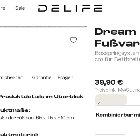
ore
Sale
Dream
Fußvar
Boxspringsystem 
cm für Bettbrei
sicherheit
Garantie
Fragen
39,90 €
Preise inkl. MwSt. un
 Produktdetails im Überblick
Sofort versandfertig
uktmaße:
Kombinierbar mi
ße der Füße ca.: B5 x T5 x H10 cm
Dream Bett 120 
uktmaterial:
Prod