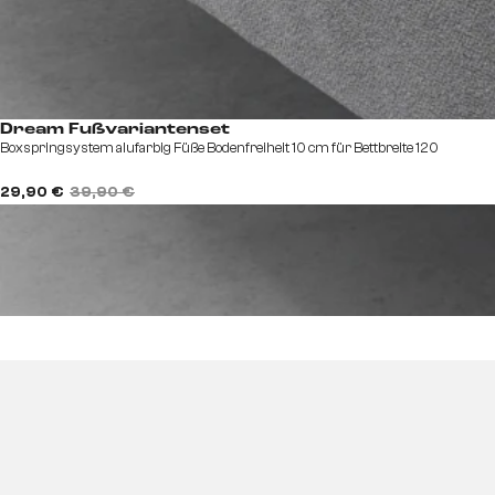
Dream Fußvariantenset
Boxspringsystem alufarbig Füße Bodenfreiheit 10 cm für Bettbreite 120
29,90 €
39,90 €