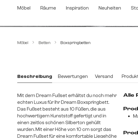
m Hauptinhalt springen
Zur Suche springen
Zur Hauptnavigation springen
Möbel
Räume
Inspiration
Neuheiten
St
Bildergalerie überspringen
Möbel
Betten
Boxspringbetten
Beschreibung
Bewertungen
Versand
Produkt
Mit dem Dream Fußset erhältst du noch mehr
Alle
echten Luxus für Ihr Dream Boxspringbett.
Das Fußset besteht aus 10 Füßen, die aus
Prod
hochwertigem Kunststoff gefertigt und in
Ma
einen zeitlos schönen Silberton gehüllt
wurden. Mit einer Höhe von 10 cm sorgt das
Prod
Dream Fußset für eine komfortable Liegehöhe