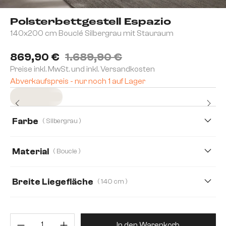
Polsterbettgestell Espazio
140x200 cm Bouclé Silbergrau mit Stauraum
869,90 €
1.689,90 €
Preise inkl. MwSt. und inkl. Versandkosten
Abverkaufspreis - nur noch 1 auf Lager
Sofort versandfertig
Farbe
( Silbergrau )
Material
( Boucle )
Boucle
Bouclé Soft
Mikrofaserstoff
Breite Liegefläche
( 140 cm )
Plüsch
Strukturstoff Soft
Teddystoff
140 cm
180 cm
Webstoff Soft
Produkt Anzahl: Gib den gewünsc
In den Warenkorb