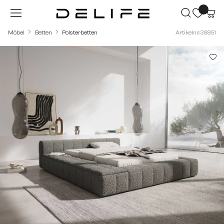
Zum Hauptinhalt springen
Möbel
Betten
Polsterbetten
Artikelnr.: 39851
Bildergalerie überspringen