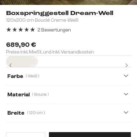
Boxspringgestell Dream-Well
120x200 cm Bouclé Creme-Weiß
2 Bewertungen
Durchschnittliche Bewertung von 5 von 5 Sternen
689,90 €
Preise inkl. MwSt. und inkl. Versandkosten
Sofort versandfertig
Farbe
( Weiß )
Material
( Boucle )
Boucle
Cord
Mikrofaserstoff
Plüschcord
Breite
( 120 cm )
120 cm
140 cm
160 cm
180 cm
Produkt Anzahl: Gib den gewünsc