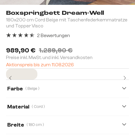
Boxspringbett Dream-Well
180x200 cm Cord Beige mit Taschenfederkernmatratze
und Topper Visco
2 Bewertungen
Durchschnittliche Bewertung von 4.5 von 5 Sternen
989,90 €
1.289,90 €
Preise inkl. MwSt. und inkl. Versandkosten
Aktionspreis bis zum 11.08.2026
Sofort versandfertig
Farbe
( Beige )
Material
( Cord )
Cord
Mikrofaserstoff
Plüschcord
Boucle
Breite
( 180 cm )