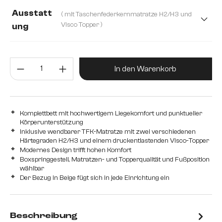
120 cm
160 cm
180 cm
140 cm
Ausstatt
( mit Taschenfederkernmatratze H2/H3 und
200 cm
Visco Topper )
ung
mit Bonellfederkernmatratze H2 und Schaum Topper
Produkt Anzahl: Gib den gewünsc
mit Taschenfederkernmatratze H2/H3 und Visco Topper
In den Warenkorb
Komplettbett mit hochwertigem Liegekomfort und punktueller
Körperunterstützung
Inklusive wendbarer TFK-Matratze mit zwei verschiedenen
Härtegraden H2/H3 und einem druckentlastenden Visco-Topper
Modernes Design trifft hohen Komfort
Boxspringgestell, Matratzen- und Topperqualität und Fußposition
wählbar
Der Bezug in Beige fügt sich in jede Einrichtung ein
Beschreibung