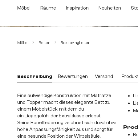
m Hauptinhalt springen
Zur Suche springen
Zur Hauptnavigation springen
Möbel
Räume
Inspiration
Neuheiten
St
Bildergalerie überspringen
Möbel
Betten
Boxspringbetten
Beschreibung
Bewertungen
Versand
Produkt
Eine aufwendige Konstruktion mit Matratze
Li
und Topper macht dieses elegante Bett zu
Li
einem Möbelstück, mit dem du
Ma
ein Liegegefühl der Extraklasse erlebst.
Seine Bonellfederung zeichnet sich durch ihre
Prod
hohe Anpassungsfähigkeit aus und sorgt für
Bo
eine gesunde Position der Wirbelsäule.