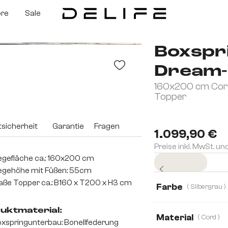
ore
Sale
Boxspr
Dream-
160x200 cm Cord
Topper
sicherheit
Garantie
Fragen
1.099,90 €
Preise inkl. MwSt. un
egefläche ca.: 160x200 cm
Sofort versandfertig
egehöhe mit Füßen: 55cm
ße Topper ca.: B160 x T200 x H3 cm
Farbe
( Silbergrau )
uktmaterial:
Material
( Cord )
xspringunterbau: Bonellfederung