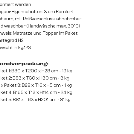
ntiert werden
pper Eigenschaften: 3 cm Komfort-
haum, mit Reißverschluss, abnehmbar
d waschbar (Handwäsche max. 30°C)
nweis: Matratze und Topper im Paket;
rtegrad H2
wicht in kg:123
andverpackung:
ket 1: B80 x T200 x H28 cm - 19 kg
ket 2: B83 x T30 x H30 cm - 3 kg
 x Paket 3: B28 x T16 x H5 cm - 1 kg
ket 4: B165 x T13 x H114 cm - 24 kg
ket 5: B81 x T63 x H201 cm - 81 kg