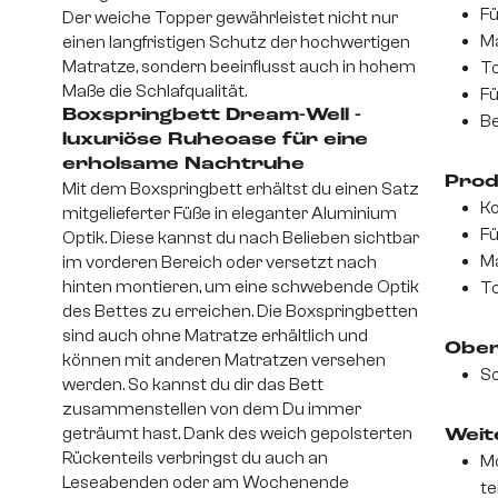
Fü
Der weiche Topper gewährleistet nicht nur
Ma
einen langfristigen Schutz der hochwertigen
Matratze, sondern beeinflusst auch in hohem
T
Maße die Schlafqualität.
Fü
Boxspringbett Dream-Well -
Be
luxuriöse Ruheoase für eine
erholsame Nachtruhe
Prod
Mit dem Boxspringbett erhältst du einen Satz
Ko
mitgelieferter Füße in eleganter Aluminium
Fü
Optik. Diese kannst du nach Belieben sichtbar
Ma
im vorderen Bereich oder versetzt nach
hinten montieren, um eine schwebende Optik
To
des Bettes zu erreichen. Die Boxspringbetten
sind auch ohne Matratze erhältlich und
Ober
können mit anderen Matratzen versehen
So
werden. So kannst du dir das Bett
zusammenstellen von dem Du immer
geträumt hast. Dank des weich gepolsterten
Weite
Rückenteils verbringst du auch an
Mo
Leseabenden oder am Wochenende
te