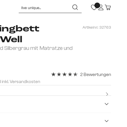
ingbett
Artikelnr.:
32763
Well
 Silbergrau mit Matratze und
2 Bewertungen
Durchschnittliche Bewertung von 4.5
d inkl. Versandkosten
Kostenlo
Premium