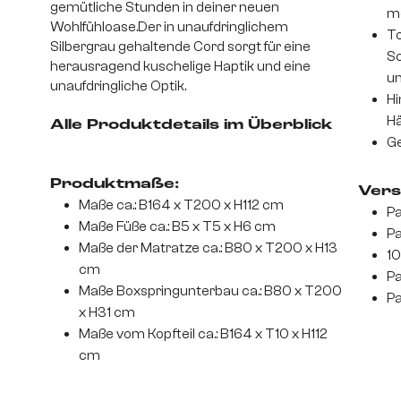
gemütliche Stunden in deiner neuen
mo
Wohlfühloase.Der in unaufdringlichem
To
Silbergrau gehaltende Cord sorgt für eine
Sc
herausragend kuschelige Haptik und eine
un
unaufdringliche Optik.
Hi
Hä
Alle Produktdetails im Überblick
Ge
Produktmaße:
Vers
Maße ca.: B164 x T200 x H112 cm
Pa
Maße Füße ca.: B5 x T5 x H6 cm
Pa
Maße der Matratze ca.: B80 x T200 x H13
10
cm
Pa
Maße Boxspringunterbau ca.: B80 x T200
Pa
x H31 cm
Maße vom Kopfteil ca.: B164 x T10 x H112
cm