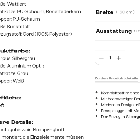
ße: Wattiert
Cord
Boucle
tratze: PU-Schaum, Bonellfederkern
Breite
( 160 cm )
opper: PU-Schaum
120 cm
160 c
ße: Kunststoff
Ausstattung
zugsstoff: Cord (100% Polyester)
mit Bonellfederk
uktfarbe:
Prod
mit Taschenfeder
rpus: Silbergrau
ße: Aluminium Optik
tratze: Grau
Zu den Produktdetails
pper: Weiß
Komplettbett mit ho
fläche:
Mit hochwertiger Bo
ft
Modernes Design tri
Boxspringgestell, Ma
Der Bezug in Silbergr
re Details:
ntagehinweis: Boxspringbett
ilmontiert, die Einzelelemente müssen