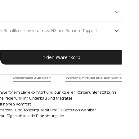
Mikrofaserstoff
Plüschcord
m
180 cm
140 cm
200 cm
( mit Bonellfederkernmatratze H2 und Schaum Topper )
ernmatratze H2 und Schaum Topper
ukt Anzahl: Gib den gewünschten Wert ein od
kernmatratze H2/H3 und Visco Topper
In den Warenkorb
Optionales Zubehör
Weitere Artikel aus der Serie
chwertigem Liegekomfort und punktueller Körperunterstützung
nellfederung im Unterbau und Matratze
fft hohen Komfort
tratzen- und Topperqualität und Fußposition wählbar
au fügt sich in jede Einrichtung ein