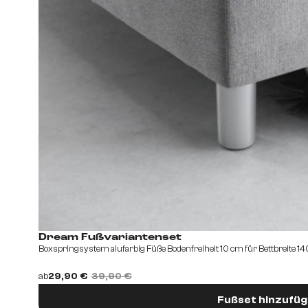
Dream Fußvariantenset
Boxspringsystem alufarbig Füße Bodenfreiheit 10 cm für Bettbreite 
ab
29,90 €
39,90 €
Fußset hinzufü