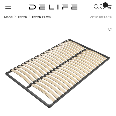
Zum Hauptinhalt springen
Möbel
Betten
Betten-140cm
Artikelnr.: 40235
Bildergalerie überspringen