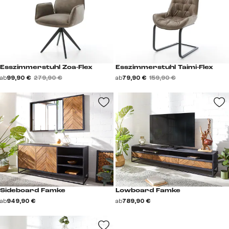
Esszimmerstuhl Zoa-Flex
Esszimmerstuhl Taimi-Flex
ab
99,90 €
279,90 €
ab
79,90 €
159,90 €
Sideboard Famke
Lowboard Famke
ab
949,90 €
ab
789,90 €