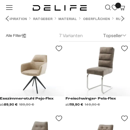
Zum Hauptinhalt springen
INSPIRATION
RATGEBER
MATERIAL
OBERFLÄCHEN
RUSTIK
7 Varianten
Topseller
Alle Filter
Esszimmerstuhl Pejo-Flex
Freischwinger Pela-Flex
ab
89,90 €
189,90 €
ab
119,90 €
149,90 €