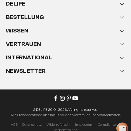
Bestrahlung mit Sand oder dem Bürstenverfahren
DELIFE
eine gleichmäßige und einheitliche Oberfläche bei
jedem Möbelstück zu erreichen, sind
BESTELLUNG
Massivholzmöbel in Antikoptik
immer
unverwechselbare Unikate
. Da die Oberflächen
WISSEN
meist recht aufgeraut sind, empfiehlt sich für die
Pflege vor allem ein möglichst weiches und vor
VERTRAUEN
allem fusselfreies Tuch. Wischen Sie mit wirklich
wenig und ausschließlich klarem Wasser vorsichtig
INTERNATIONAL
und ohne Druck über die Flächen. Bitte benutzen Sie
keine Reinigungs- oder Scheuermittel
, Sie
NEWSLETTER
würden den Holzoberflächen erheblichen Schaden
zufügen.
© DELIFE 2010 - 2026 / All rights reserved.
Alle Preise verstehen sich inklusive Mehrwertsteuer und Versandkosten.
AGB
Datenschutz
Widerrufsrecht
Impressum
Compliance
Barrierefreiheit