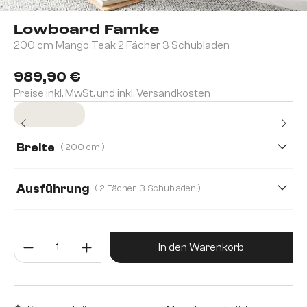
Lowboard Famke
200 cm Mango Teak 2 Fächer 3 Schubladen
989,90 €
Preise inkl. MwSt. und inkl. Versandkosten
Sofort versandfertig
Breite
( 200 cm )
200 cm
145 cm
Ausführung
( 2 Fächer, 3 Schubladen )
2 Fächer, 3 Schubladen
3 Türen
Produkt Anzahl: Gib den gewünsc
In den Warenkorb