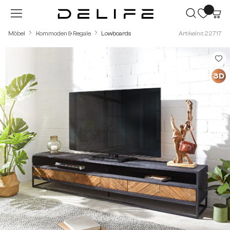
Zum Hauptinhalt springen
Möbel
Kommoden & Regale
Lowboards
Artikelnr.: 22717
Bildergalerie überspringen
3D