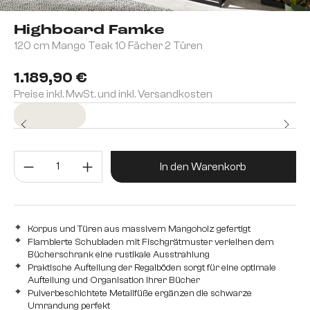
Highboard Famke
120 cm Mango Teak 10 Fächer 2 Türen
1.189,90 €
Preise inkl. MwSt. und inkl. Versandkosten
Sofort versandfertig
Produkt Anzahl: Gib den gewünsc
In den Warenkorb
Korpus und Türen aus massivem Mangoholz gefertigt
Flambierte Schubladen mit Fischgrätmuster verleihen dem
Bücherschrank eine rustikale Ausstrahlung
Praktische Aufteilung der Regalböden sorgt für eine optimale
Aufteilung und Organisation Ihrer Bücher
Pulverbeschichtete Metallfüße ergänzen die schwarze
Umrandung perfekt