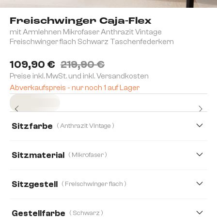
Freischwinger Caja-Flex
mit Armlehnen Mikrofaser Anthrazit Vintage
Freischwinger flach Schwarz Taschenfederkern
109,90 €
219,90 €
Preise inkl. MwSt. und inkl. Versandkosten
Abverkaufspreis - nur noch 1 auf Lager
Sofort versandfertig
Sitzfarbe
( Anthrazit Vintage )
Sitzmaterial
( Mikrofaser )
Mikrofaser
Boucle
Cord
Sitzgestell
( Freischwinger flach )
Gestellfarbe
( Schwarz )