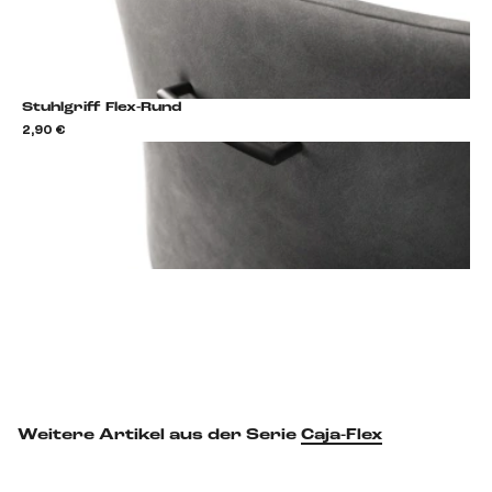
Stuhlgriff Flex-Rund
2,90 €
2,9
Stuhlgriff hinzufügen
Weitere Artikel aus der Serie
Caja-Flex