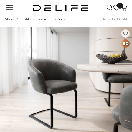
Zum Hauptinhalt springen
Möbel
Stühle
Esszimmerstühle
Artikelnr.: 36844
Bildergalerie überspringen
3D