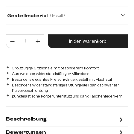
Gestellmaterial
( Metall )
Metall
Edelstahl gebürstet
Produkt Anzahl: Gib den gewünsc
In den Warenkorb
Großzügige Sitzschale mit besonderem Komfort
Aus weicher, widerstandsfähiger Mikrofaser
Besonders elegantes Freischwingergestell mit Flachstahl
Besonders widerstandsfähiges Stuhlgestell dank schwarzer
Pulverbeschichtung
punktelastische Körperunterstützung dank Taschenfederkern
Beschreibung
Bewertungen