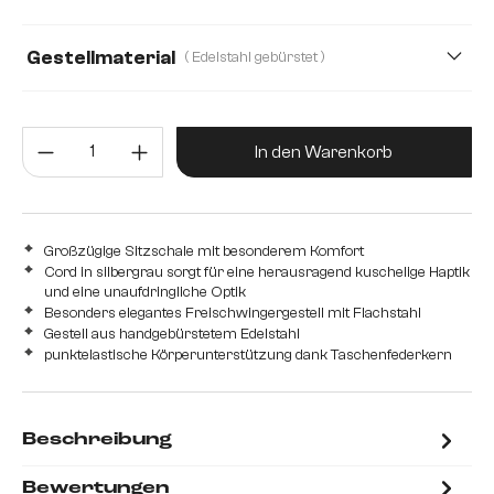
Gestellmaterial
( Edelstahl gebürstet )
Edelstahl gebürstet
Metall
Produkt Anzahl: Gib den gewünsc
In den Warenkorb
Großzügige Sitzschale mit besonderem Komfort
Cord in silbergrau sorgt für eine herausragend kuschelige Haptik
und eine unaufdringliche Optik
Besonders elegantes Freischwingergestell mit Flachstahl
Gestell aus handgebürstetem Edelstahl
punktelastische Körperunterstützung dank Taschenfederkern
Beschreibung
Bewertungen