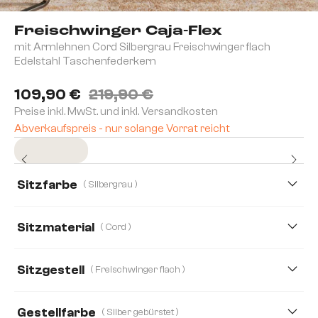
Freischwinger Caja-Flex
mit Armlehnen Cord Silbergrau Freischwinger flach
Edelstahl Taschenfederkern
109,90 €
219,90 €
Preise inkl. MwSt. und inkl. Versandkosten
Abverkaufspreis - nur solange Vorrat reicht
Sofort versandfertig
Sitzfarbe
( Silbergrau )
Sitzmaterial
( Cord )
Boucle
Cord
Mikrofaser
Sitzgestell
( Freischwinger flach )
Gestellfarbe
( Silber gebürstet )