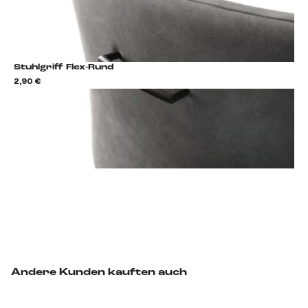
Stuhlgriff Flex-Rund
2,90 €
2,9
Stuhlgriff hinzufügen
Andere Kunden kauften auch