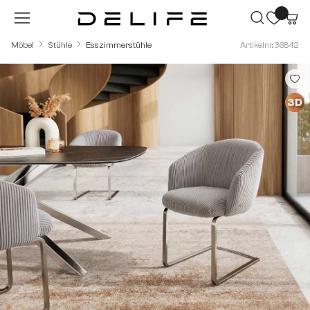
Zum Hauptinhalt springen
Möbel
Stühle
Esszimmerstühle
Artikelnr.: 36842
Bildergalerie überspringen
3D