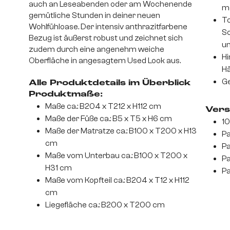
auch an Leseabenden oder am Wochenende
mo
gemütliche Stunden in deiner neuen
To
Wohlfühloase. Der intensiv anthrazitfarbene
Sc
Bezug ist äußerst robust und zeichnet sich
un
zudem durch eine angenehm weiche
Hi
Oberfläche in angesagtem Used Look aus.
Hä
Ge
Alle Produktdetails im Überblick
Produktmaße:
Maße ca.: B204 x T212 x H112 cm
Vers
Maße der Füße ca.: B5 x T5 x H6 cm
10
Maße der Matratze ca.: B100 x T200 x H13
Pa
cm
Pa
Maße vom Unterbau ca.: B100 x T200 x
Pa
H31 cm
Pa
Maße vom Kopfteil ca.: B204 x T12 x H112
cm
Liegefläche ca.: B200 x T200 cm