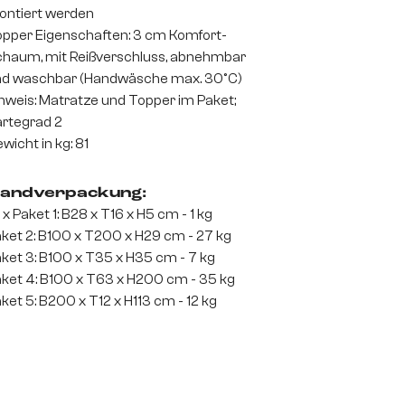
ntiert werden
pper Eigenschaften: 3 cm Komfort-
haum, mit Reißverschluss, abnehmbar
d waschbar (Handwäsche max. 30°C)
nweis: Matratze und Topper im Paket;
rtegrad 2
wicht in kg: 81
andverpackung:
 x Paket 1: B28 x T16 x H5 cm - 1 kg
ket 2: B100 x T200 x H29 cm - 27 kg
ket 3: B100 x T35 x H35 cm - 7 kg
ket 4: B100 x T63 x H200 cm - 35 kg
ket 5: B200 x T12 x H113 cm - 12 kg