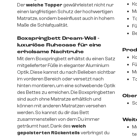
Ko
Der
weiche Topper
gewährleistet nicht nur
Ma
einen langfristigen Schutz der hochwertigen
Matratze, sondern beeinflusst auch in hohem
T
Maße die Schlafqualität.
Fü
Be
Boxspringbett Dream-Well -
luxuriöse Ruheoase für eine
Prod
erholsame Nachtruhe
Ko
Mit dem Boxspringbett erhältst du einen Satz
Fü
mitgelieferter Füße in eleganter Aluminium
Ma
Optik. Diese kannst du nach Belieben sichtbar
im vorderen Bereich oder versetzt nach
To
hinten montieren, um eine schwebende Optik
des Bettes zu erreichen. Die Boxspringbetten
Ober
sind auch ohne Matratze erhältlich und
So
können mit anderen Matratzen versehen
werden. So kannst du dir das Bett
zusammenstellen von dem Du immer
Weite
geträumt hast. Dank des
weich
Mo
gepolsterten Rückenteils
verbringst du
te