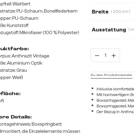
pfteil: Wattiert
Mikrofaserstoff
tratze: PU-Schaum, Bonellfederkern
Breite
( 200 cm )
opper: PU-Schaum
180 cm
200 
ße: Kunststoff
Ausstattung
zugstoff: Mikrofaser (100 % Polyester)
mit Bonellfederk
uktfarbe:
Prod
mit Taschenfeder
rpus: Anthrazit Vintage
ße: Aluminium Optik
tratze: Grau
Zu den Produktdetails
pper: Weiß
Inklusive komfortabl
fläche:
Mit hochwertigem Bo
ft
Boxspringgestell, Ma
Boxspringgestell, Ma
Der Bezug in Anthrazi
re Details:
ntagehinweis: Boxspringbett
ilmontiert, die Einzelelemente müssen