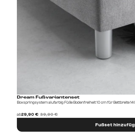
Dream Fußvariantenset
Boxspringsystem alufarbig Füße Bodenfreiheit 10 cm für Bettbreite 
ab
29,90 €
39,90 €
Fußset hinzufü