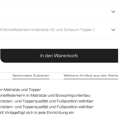
Boucle
Cord
Plüschcord
cm
120 cm
140 cm
160 cm
( mit Bonellfederkernmatratze H2 und Schaum Topper )
ernmatratze H2 und Schaum Topper
ukt Anzahl: Gib den gewünschten Wert ein od
kernmatratze H2/H3 und Visco Topper
In den Warenkorb
Optionales Zubehör
Weitere Artikel aus der Serie
er Matratze und Topper
nellfederkern in Matratze und Boxspringunterbau
tratzen- und Topperqualität und Fußposition wählbar
tratzen- und Topperqualität und Fußposition wählbar
t Vintagefügt sich in jede Einrichtung ein