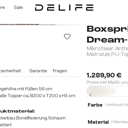
ore
Sale
Boxspr
Dream-
Mikrofaser Anth
Matratze PU-To
sicherheit
Garantie
Fragen
1.289,90 €
Preise inkl. MwSt. un
egehöhe mit Füßen: 56 cm
Sofort versandfertig
ße Topper ca.: B200 x T200 x H3 cm
Farbe
uktmaterial:
terbau: Bonellfederung, Schaum
Material
ttiert