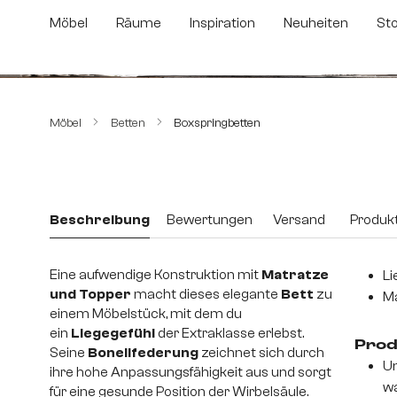
m Hauptinhalt springen
Zur Suche springen
Zur Hauptnavigation springen
Möbel
Räume
Inspiration
Neuheiten
St
Bildergalerie überspringen
Möbel
Betten
Boxspringbetten
Beschreibung
Bewertungen
Versand
Produkt
Eine aufwendige Konstruktion mit
Matratze
Li
und Topper
macht dieses elegante
Bett
zu
Ma
einem Möbelstück, mit dem du
ein
Liegegefühl
der Extraklasse erlebst.
Prod
Seine
Bonellfederung
zeichnet sich durch
Un
ihre hohe Anpassungsfähigkeit aus und sorgt
wa
für eine gesunde Position der Wirbelsäule.