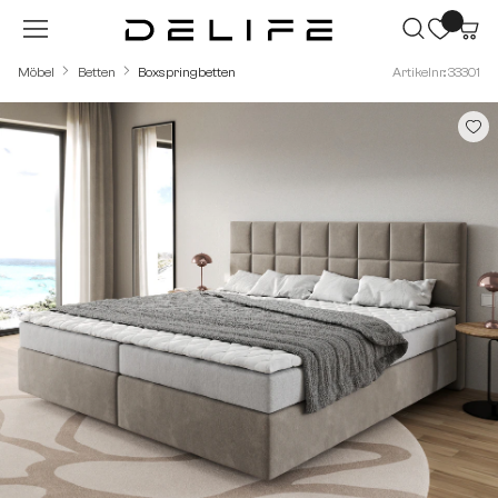
Zum Hauptinhalt springen
Möbel
Betten
Boxspringbetten
Artikelnr.: 33301
Bildergalerie überspringen