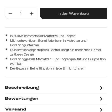
mit Bonellfederkernmatratze H2 und Schaum Topper
Produkt Anzahl: Gib den gewünsc
mit Taschenfederkernmatratze H2/H3 und Visco Topper
In den Warenkorb
Inklusive komfortabler Matratze und Topper
Mit hochwertigem Bonellfederkern in Matratze und
Boxspringunterbau
Quadratisch abgestepptes Kopfteil sorgt für modernes &amp;
zeitloses Design
Boxspringgestell, Matratzen- und Topperqualität und Fußposition
wählbar
Der Bezug in Beige fügt sich in jede Einrichtung ein
Beschreibung
Bewertungen
Versand