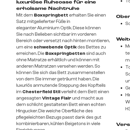
To
luxuriöse Ruheoase für eine
erholsame Nachtruhe
Mit dem
Boxspringbett
erhalten Sie einen
Ober
Satz mitgelieferter Füße in
So
eleganter Aluminium Optik. Diese können
Sie nach Belieben sichtbar im vorderen
Weite
Bereich oder versetzt nach hinten montieren,
Mo
um eine
schwebende Optik
des Bettes zu
te
erreichen. Die
Boxspringbetten
sind auch
ohne Matratze erhältlich und können mit
mo
anderen Matratzen versehen werden. So
To
können Sie sich das Bett zusammenstellen
Sc
von dem Sie immer geträumt haben. Die
un
luxuriös anmutende Steppung des Kopfteils
Ge
im
Chesterfield Stil
verleiht dem Bett einen
Hi
angesagten
Vintage Flair
und macht aus
We
dem schlicht gestalteten Bett einen echten
H
Hingucker. Die weiche Oberfläche des
pflegeleichten Bezugs passt dank des gut
kombinierbaren, kühlen Beigetons in viele
Vers
Einrichtungen.