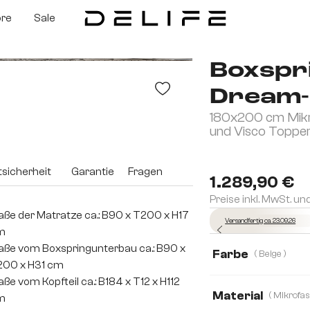
ore
Sale
Boxspr
Dream-
180x200 cm Mikr
und Visco Toppe
sicherheit
Garantie
Fragen
1.289,90 €
Preise inkl. MwSt. un
ße der Matratze ca.: B90 x T200 x H17
Versandfertig ca. 23.09.26
m
ße vom Boxspringunterbau ca.: B90 x
Farbe
( Beige )
200 x H31 cm
ße vom Kopfteil ca.: B184 x T12 x H112
Material
m