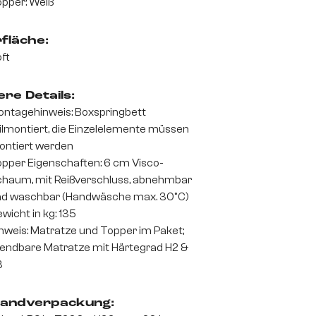
pper: Weiß
fläche:
ft
re Details:
ntagehinweis: Boxspringbett
ilmontiert, die Einzelelemente müssen
ntiert werden
pper Eigenschaften: 6 cm Visco-
haum, mit Reißverschluss, abnehmbar
d waschbar (Handwäsche max. 30°C)
wicht in kg: 135
nweis: Matratze und Topper im Paket;
ndbare Matratze mit Härtegrad H2 &
3
andverpackung: