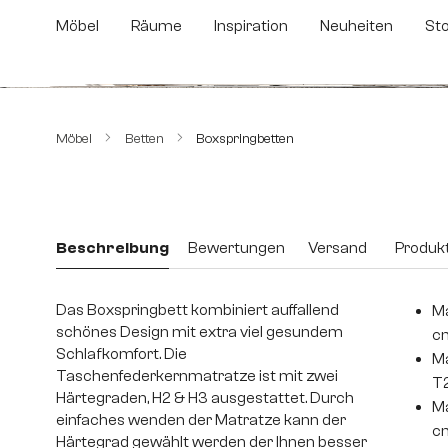
m Hauptinhalt springen
Zur Suche springen
Zur Hauptnavigation springen
Möbel
Räume
Inspiration
Neuheiten
St
Bildergalerie überspringen
Möbel
Betten
Boxspringbetten
Beschreibung
Bewertungen
Versand
Produkt
Das Boxspringbett kombiniert auffallend
Ma
schönes Design mit extra viel gesundem
c
Schlafkomfort. Die
Ma
Taschenfederkernmatratze ist mit zwei
T
Härtegraden, H2 & H3 ausgestattet. Durch
Ma
einfaches wenden der Matratze kann der
c
Härtegrad gewählt werden der Ihnen besser