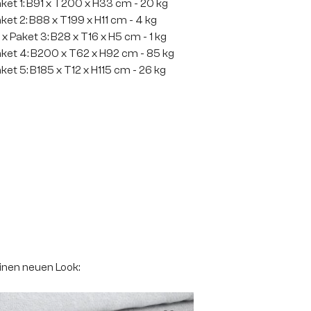
ket 1: B91 x T200 x H33 cm - 20 kg
ket 2: B88 x T199 x H11 cm - 4 kg
 x Paket 3: B28 x T16 x H5 cm - 1 kg
ket 4: B200 x T62 x H92 cm - 85 kg
ket 5: B185 x T12 x H115 cm - 26 kg
einen neuen Look: