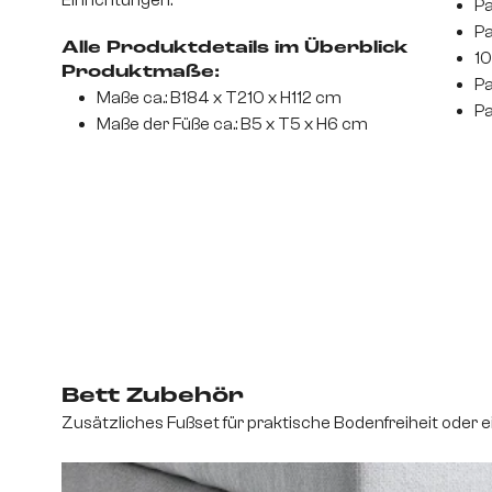
Pa
Pa
Alle Produktdetails im Überblick
10
Produktmaße:
Pa
Maße ca.: B184 x T210 x H112 cm
Pa
Maße der Füße ca.: B5 x T5 x H6 cm
Bett Zubehör
Zusätzliches Fußset für praktische Bodenfreiheit oder 