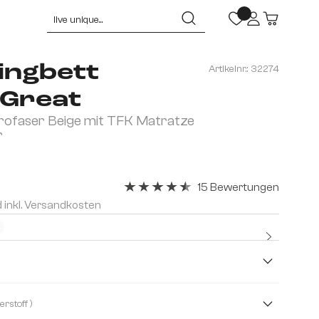
ingbett
Artikelnr.:
32274
Great
ofaser Beige mit TFK Matratze
r
15 Bewertungen
Durchschnittliche Bewertung von 4.4 
d inkl. Versandkosten
Kostenlo
Premium
( Mikrofaserstoff )