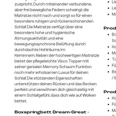
Li
zuspricht. Durch miteinander verbundene,
Li
aber frei bewegliche Federn schwingt die
Ma
Matratze nicht nach und sorgt so für einen
besonders ruhigen und rückenschonenden
Schlaf. Die Matratze verfügt über eine
Prod
besonders hohe und hygienische
Bo
Atmungsaktivität und eine
Sc
bewegungssynchrone Belüftung durch
Ko
durchdachte Hohlräume im
Ma
Kerninnern. Neben der hochwertigen Matratze
To
bietet der pflegeleichte Visco Topper mit
Fü
seiner genialen Memory Schaum Funktion
Be
noch mehr erholsamen Luxus für deinen
/ 
Schlaf. Die stützenden Eigenschaften
unterstützen deinen Rücken und das Becken
perfekt und verwöhnen dich gleichzeitig mit
Prod
einem Schlafgefühl, dass dich wie auf Wolken
Ko
bettet.
Fü
Ma
Boxspringbett Dream-Great -