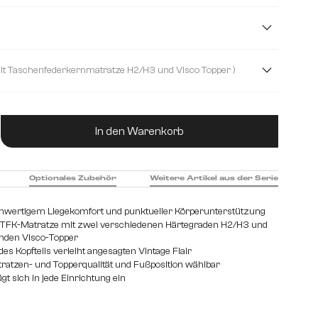
Kunstleder
Lederimitat
m
180 cm
200 cm
120 cm
( mit Taschenfederkernmatratze H2/H3 und Visco Topper )
ernmatratze H2 und Schaum Topper
ukt Anzahl: Gib den gewünschten Wert ein od
kernmatratze H2/H3 und Visco Topper
In den Warenkorb
Optionales Zubehör
Weitere Artikel aus der Serie
chwertigem Liegekomfort und punktueller Körperunterstützung
 TFK-Matratze mit zwei verschiedenen Härtegraden H2/H3 und
nden Visco-Topper
es Kopfteils verleiht angesagten Vintage Flair
tratzen- und Topperqualität und Fußposition wählbar
gt sich in jede Einrichtung ein