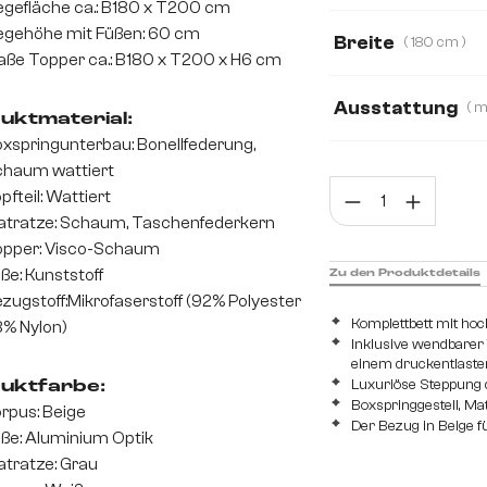
egefläche ca.: B180 x T200 cm
Mikrofaserstoff
egehöhe mit Füßen: 60 cm
Breite
( 180 cm )
ße Topper ca.: B180 x T200 x H6 cm
140 cm
160 c
Ausstattung
uktmaterial:
xspringunterbau: Bonellfederung,
mit Bonellfederk
haum wattiert
Prod
pfteil: Wattiert
mit Taschenfeder
tratze: Schaum, Taschenfederkern
pper: Visco-Schaum
ße: Kunststoff
Zu den Produktdetails
zugstoff:Mikrofaserstoff (92% Polyester
Komplettbett mit ho
8% Nylon)
Inklusive wendbarer
einem druckentlaste
Luxuriöse Steppung d
uktfarbe:
Boxspringgestell, Ma
rpus: Beige
Der Bezug in Beige fü
ße: Aluminium Optik
tratze: Grau