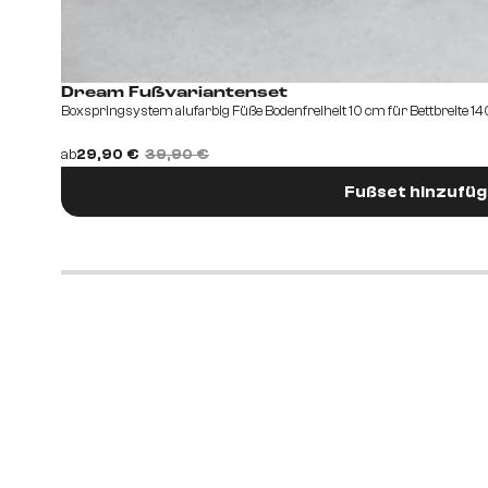
Dream Fußvariantenset
Boxspringsystem alufarbig Füße Bodenfreiheit 10 cm für Bettbreite 
ab
29,90 €
39,90 €
Fußset hinzufü